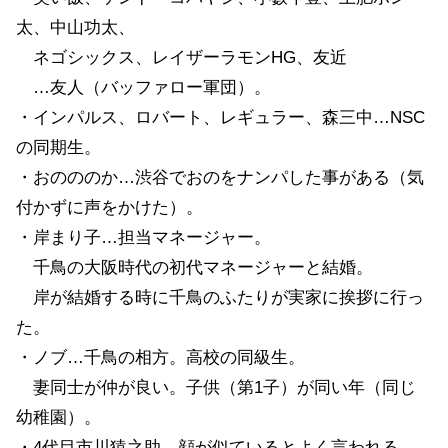
太、中山功太、
ネゴシックス、レイザーラモンHG、友近
…友人（バッファロー軍団）。
・インパルス、ロバート、レギュラー、森三中…NSC
の同期生。
・おのののか…渋谷でおのをナンパした事がある（気
付かずに声をかけた）。
・岸まり子…担当マネージャー。
千鳥の大阪時代の初代マネージャーと結婚。
岸が結婚する時に千鳥のふたりが実家に挨拶に行っ
た。
・ノブ…千鳥の相方。高校の同級生。
妻同士が仲が良い。子供（第1子）が同い年（同じ
幼稚園）。
・4代目市川猿之助…顔が似ているとよく言われる。