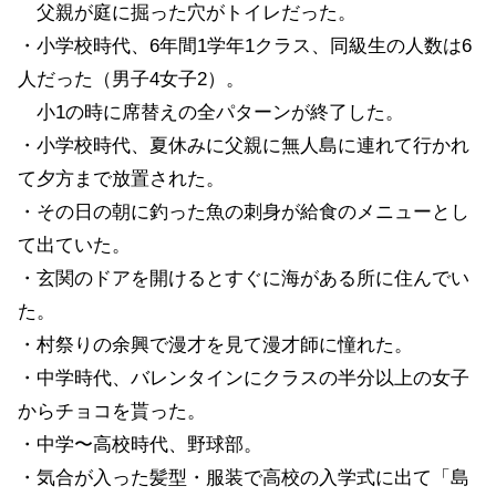
父親が庭に掘った穴がトイレだった。
・小学校時代、6年間1学年1クラス、同級生の人数は6
人だった（男子4女子2）。
小1の時に席替えの全パターンが終了した。
・小学校時代、夏休みに父親に無人島に連れて行かれ
て夕方まで放置された。
・その日の朝に釣った魚の刺身が給食のメニューとし
て出ていた。
・玄関のドアを開けるとすぐに海がある所に住んでい
た。
・村祭りの余興で漫才を見て漫才師に憧れた。
・中学時代、バレンタインにクラスの半分以上の女子
からチョコを貰った。
・中学〜高校時代、野球部。
・気合が入った髪型・服装で高校の入学式に出て「島