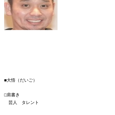
■大悟（だいご）
□肩書き
芸人 タレント