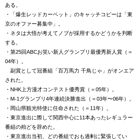
ある。
・「爆生レッドカーペット」のキャッチコピーは「東
京のオファー募集中」。
・ネタは大悟が考えてノブが採用するかどうかを判断
する。
・第25回ABCお笑い新人グランプリ最優秀新人賞（＝
04年）。
副賞として冠番組「百万馬力 千鳥じゃ」がオンエア
された。
・NHK上方漫才コンテスト優秀賞（＝05年）。
・M-1グランプリ4年連続決勝進出（＝03年〜06年）。
・岡山県観光特使に任命された（＝11年）。
・東京進出に際して関西中心に11本あったレギュラー
番組の殆どを辞めた。
・東京進出当初、どの番組でおも過剰に緊張してい