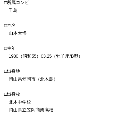
□所属コンビ
千鳥
□本名
山本大悟
□生年
1980（昭和55）03.25（牡羊座/B型）
□出身地
岡山県笠岡市（北木島）
□出身校
北木中学校
岡山県立笠岡商業高校