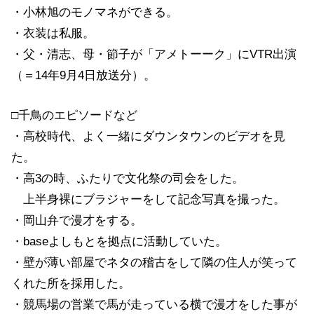
・小林旭のモノマネができる。
・衣装は私服。
・父・清志、母・節子が「アメトーーク」にVTR出演
（＝14年9月4日放送分）。
□千鳥のエピソードなど
・高校時代、よく一緒にダウンタウンのビデオを見
た。
・高3の時、ふたりで文化祭の司会をした。
上半身裸にブラジャーをして記念写真を撮った。
・岡山弁で漫才をする。
・baseよしもとを拠点に活動していた。
・壁が薄い部屋でネタの稽古をして隣の住人が笑って
くれた所を採用した。
・競馬場の営業で馬が走っている横で漫才をした事が