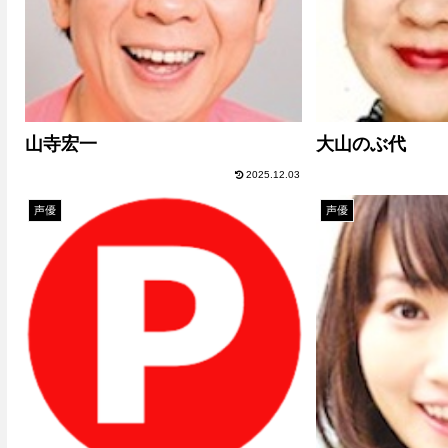
山寺宏一
大山のぶ代
2025.12.03
声優
声優