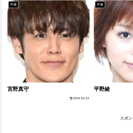
声優
声優
宮野真守
平野綾
2024.03.23
スポン