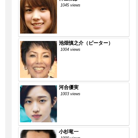
1045 views
池畑慎之介（ピーター）
1004 views
河合優実
1003 views
小杉竜一