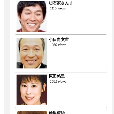
明石家さんま
1115 views
小日向文世
1080 views
原田悠里
1061 views
仲里依紗