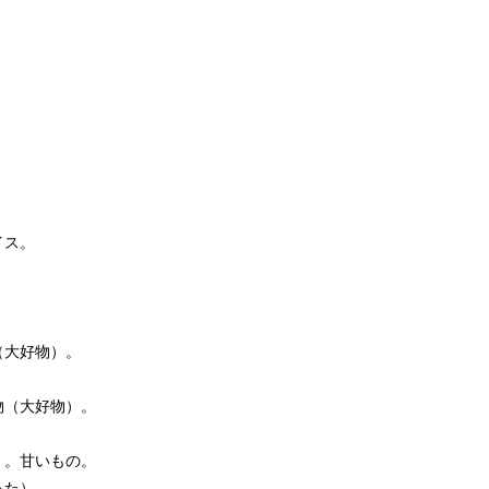
イス。
（大好物）。
物（大好物）。
）。甘いもの。
った）。