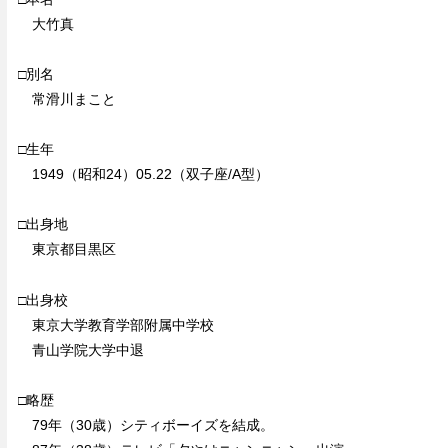
大竹真
□別名
常滑川まこと
□生年
1949（昭和24）05.22（双子座/A型）
□出身地
東京都目黒区
□出身校
東京大学教育学部附属中学校
青山学院大学中退
□略歴
79年（30歳）シティボーイズを結成。