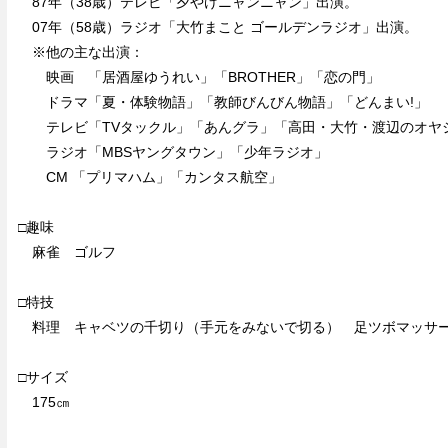
87年（38歳）テレビ「夕やけニャンニャン」出演。
07年（58歳）ラジオ「大竹まこと ゴールデンラジオ」出演。
※他の主な出演：
映画 「居酒屋ゆうれい」「BROTHER」「恋の門」
ドラマ「夏・体験物語」「教師びんびん物語」「どんまい!」
テレビ「TVタックル」「あんグラ」「高田・大竹・渡辺のオヤ
ラジオ「MBSヤングタウン」「少年ラジオ」
CM 「プリマハム」「カンタス航空」
□趣味
麻雀 ゴルフ
□特技
料理 キャベツの千切り（手元をみないで切る） 足ツボマッ
□サイズ
175㎝