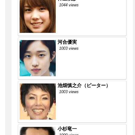
1044 views
河合優実
1003 views
池畑慎之介（ピーター）
1003 views
小杉竜一