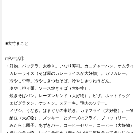
■大竹まこと
□私生活①
・好物…バッテラ。太巻き。いなり寿司。カニチャーハン。オムラ
カレーライス（そば屋のカレーライスが大好物）。カツカレー。
冷やし中華。冷やしきつねそば。冷やしきつねうどん。
冷やし担々麺。ソース焼きそば（大好物）。
焼きそばパン。レーズンサンド（大好物）。ピザ。ホットドッグ
エビグラタン。ケジャン。ステーキ。鴨肉のソテー。
メザシ。うなぎ。はまぐりの串焼き。カキフライ（大好物）。干
納豆（大好物）。ズッキーニとチーズのフライ。ブロッコリー。
みたらし団子。あずきバー。コーヒーゼリー。コーヒー（大好物
・嫌いな食べ物…レバニラ炒め（売れない頃に毎日食べて嫌いにな