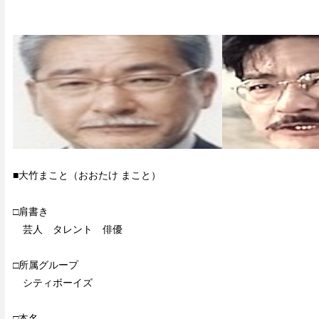
■大竹まこと（おおたけ まこと）
□肩書き
芸人 タレント 俳優
□所属グループ
シティボーイズ
□本名