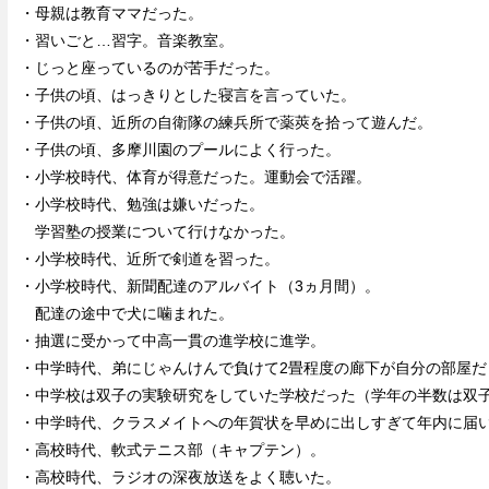
・母親は教育ママだった。
・習いごと…習字。音楽教室。
・じっと座っているのが苦手だった。
・子供の頃、はっきりとした寝言を言っていた。
・子供の頃、近所の自衛隊の練兵所で薬莢を拾って遊んだ。
・子供の頃、多摩川園のプールによく行った。
・小学校時代、体育が得意だった。運動会で活躍。
・小学校時代、勉強は嫌いだった。
学習塾の授業について行けなかった。
・小学校時代、近所で剣道を習った。
・小学校時代、新聞配達のアルバイト（3ヵ月間）。
配達の途中で犬に噛まれた。
・抽選に受かって中高一貫の進学校に進学。
・中学時代、弟にじゃんけんで負けて2畳程度の廊下が自分の部屋だ
・中学校は双子の実験研究をしていた学校だった（学年の半数は双
・中学時代、クラスメイトへの年賀状を早めに出しすぎて年内に届
・高校時代、軟式テニス部（キャプテン）。
・高校時代、ラジオの深夜放送をよく聴いた。