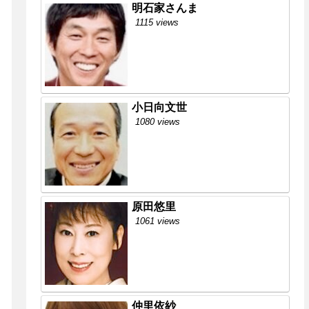
明石家さんま
1115 views
小日向文世
1080 views
原田悠里
1061 views
仲里依紗