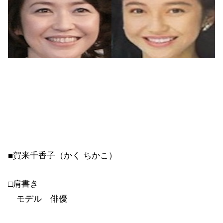
■賀来千香子（かく ちかこ）
□肩書き
モデル 俳優