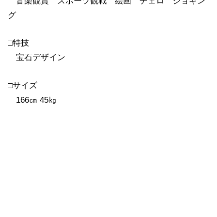
音楽観賞 スポーツ観戦 絵画 チェロ ジョギン
グ
□特技
宝石デザイン
□サイズ
166㎝ 45㎏