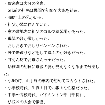
・賀来家は大分の名家。
5代前の祖先は民間で初めて大砲を鋳造。
・4歳年上の兄がいる。
・祖父が隣に住んでいた。
・家の敷地内に祖父のゴルフ練習場があった。
・母親の躾が厳しかった。
おしおきでおしりペンペンされた。
・外で缶蹴りなどをして遊ぶのが好きだった。
・甘えん坊でお母さんっ子だった。
幼稚園の初日に母親の姿が見えなくなるまで号泣し
た。
・小6の時、山手線の車内で初めてスカウトされた。
・小学校時代、生真面目で几帳面な性格だった。
・中学〜高校時代、バドミントン部（部長）。
杉並区の大会で優勝。