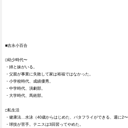
■吉永小百合
□幼少時代〜
・姉と妹がいる。
・父親が事業に失敗して家は裕福ではなかった。
・小学校時代、成績優秀。
・中学時代、演劇部。
・大学時代、馬術部。
□私生活
・健康法…水泳（40歳からはじめた、バタフライができる、週に2〜
・球技が苦手。テニスは3回習ってやめた。