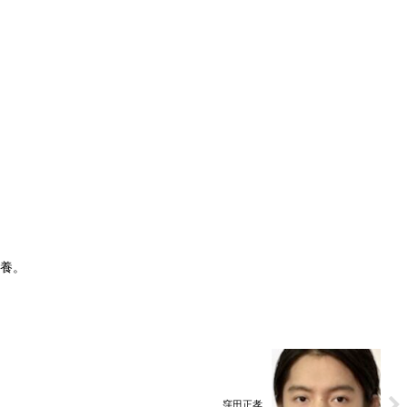
。
休養。
窪田正孝