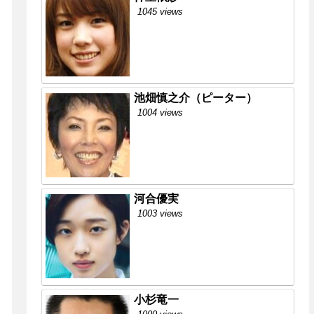
1045 views
池畑慎之介（ピーター）
1004 views
河合優実
1003 views
小杉竜一