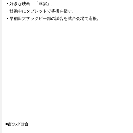
・好きな映画…「浮雲」。
・移動中にタブレットで将棋を指す。
・早稲田大学ラグビー部の試合を試合会場で応援。
■吉永小百合