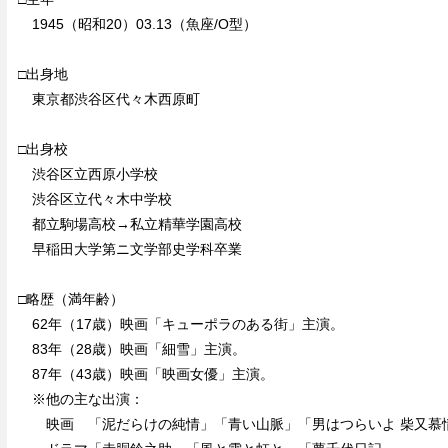
1945（昭和20）03.13（魚座/O型）
□出身地
東京都渋谷区代々木西原町
□出身校
渋谷区立西原小学校
渋谷区立代々木中学校
都立駒場高校→私立精華学園高校
早稲田大学第ニ文学部史学科卒業
□略歴（満年齢）
62年（17歳）映画「キューポラのある街」主演。
83年（28歳）映画「細雪」主演。
87年（43歳）映画「映画女優」主演。
※他の主な出演：
映画 「泥だらけの純情」「青い山脈」「男はつらいよ 柴又慕