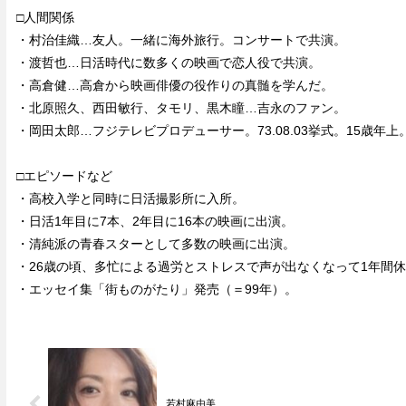
□人間関係
・村治佳織…友人。一緒に海外旅行。コンサートで共演。
・渡哲也…日活時代に数多くの映画で恋人役で共演。
・高倉健…高倉から映画俳優の役作りの真髄を学んだ。
・北原照久、西田敏行、タモリ、黒木瞳…吉永のファン。
・岡田太郎…フジテレビプロデューサー。73.08.03挙式。15歳年上
□エピソードなど
・高校入学と同時に日活撮影所に入所。
・日活1年目に7本、2年目に16本の映画に出演。
・清純派の青春スターとして多数の映画に出演。
・26歳の頃、多忙による過労とストレスで声が出なくなって1年間
・エッセイ集「街ものがたり」発売（＝99年）。
若村麻由美