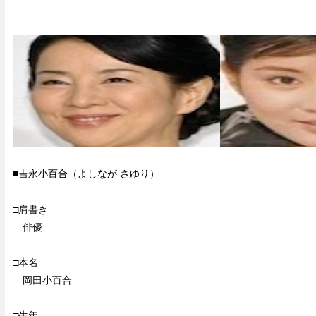
■吉永小百合（よしなが さゆり）
□肩書き
俳優
□本名
岡田小百合
□生年