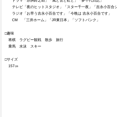
ドラマ「赤胴鈴之助」「風と雲と虹と」「夢千代日記」
テレビ「夜のヒットスタジオ」「スター千一夜」「吉永小百合
ラジオ「お早う吉永小百合です」「今晩は 吉永小百合です」
CM 「三井ホーム」「JR東日本」「ソフトバンク」
□趣味
将棋 ラグビー観戦 散歩 旅行
乗馬 水泳 スキー
□サイズ
157㎝