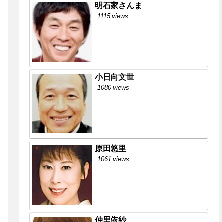
明石家さんま
1115 views
小日向文世
1080 views
原田悠里
1061 views
仲里依紗