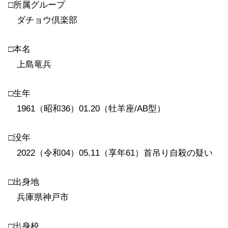
□所属グループ
ダチョウ倶楽部
□本名
上島竜兵
□生年
1961（昭和36）01.20（牡羊座/AB型）
□没年
2022（令和04）05.11（享年61）首吊り自殺の疑い
□出身地
兵庫県神戸市
□出身校