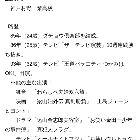
神戸村野工業高校
□略歴
85年（24歳）ダチョウ倶楽部を結成。
86年（25歳）テレビ「ザ・テレビ演芸」10週連続勝
ち抜き。
93年（32歳）テレビ「王道バラエティ つかみは
OK!」出演。
※他の主な出演：
舞台 「わらしべ夫婦双六旅」
映画 「梁山泊外伝 真剣勝負」「上島ジェーン
ビヨンド」
ドラマ「遠山金志郎美容室」「お笑い金田一少年
の事件簿」「真犯人フラグ」
テレビ「オールナイトフジ」「お笑いウルトラク