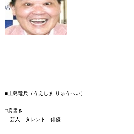
■上島竜兵（うえしま りゅうへい）
□肩書き
芸人 タレント 俳優