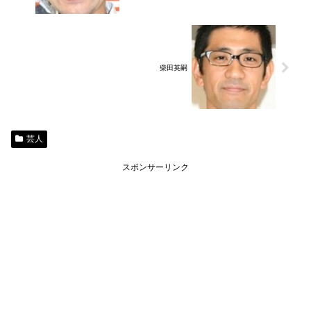
柴田英嗣
芸人
スポンサーリンク