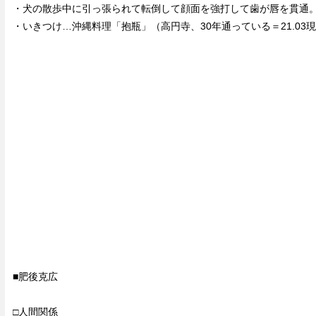
・犬の散歩中に引っ張られて転倒して顔面を強打して歯が唇を貫通
・いきつけ…沖縄料理「抱瓶」（高円寺、30年通っている＝21.03
■肥後克広
□人間関係