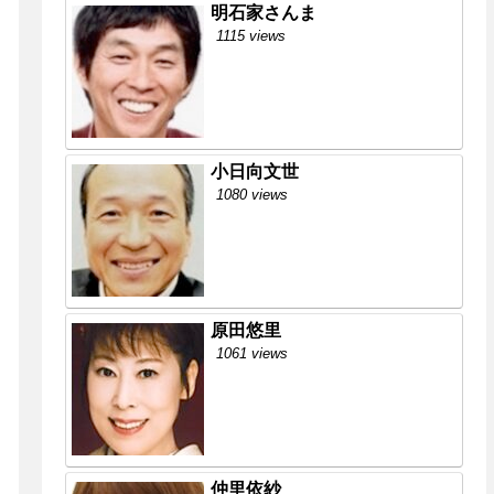
明石家さんま
1115 views
小日向文世
1080 views
原田悠里
1061 views
仲里依紗