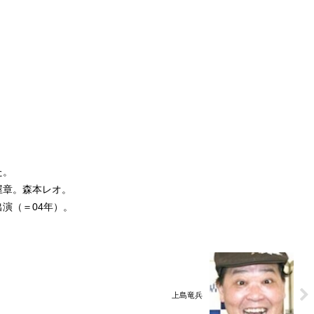
た。
屋章。森本レオ。
演（＝04年）。
上島竜兵