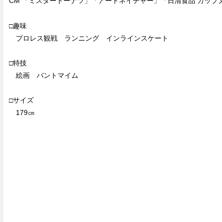
CM 「ミスタードーナツ」「アートネイチャー」「日清食品 カップ
□趣味
プロレス観戦 ランニング インラインスケート
□特技
絵画 パントマイム
□サイズ
179㎝