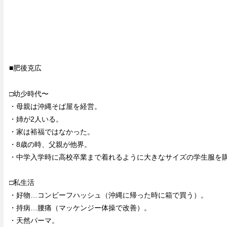
■肥後克広
□幼少時代〜
・母親は沖縄そば屋を経営。
・姉が2人いる。
・家は裕福ではなかった。
・8歳の時、父親が他界。
・中学入学時に高校卒業まで着れるように大きなサイズの学生服を
□私生活
・好物…コンビーフハッシュ（沖縄に帰った時に箱で買う）。
・持病…腰痛（マッケンジー体操で改善）。
・天然パーマ。