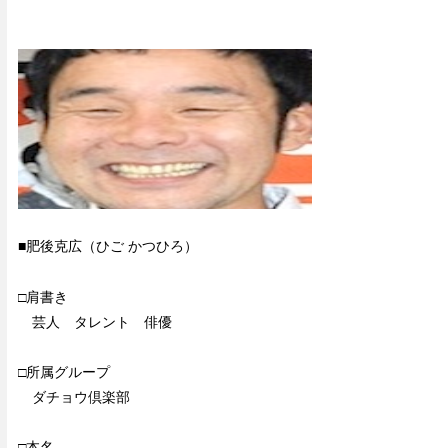
■肥後克広（ひご かつひろ）
□肩書き
芸人 タレント 俳優
□所属グループ
ダチョウ倶楽部
□本名