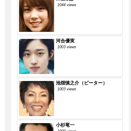
1044 views
河合優実
1003 views
池畑慎之介（ピーター）
1003 views
小杉竜一