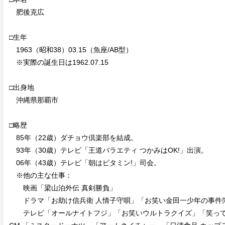
肥後克広
□生年
1963（昭和38）03.15（魚座/AB型）
※実際の誕生日は1962.07.15
□出身地
沖縄県那覇市
□略歴
85年（22歳）ダチョウ倶楽部を結成。
93年（30歳）テレビ「王道バラエティ つかみはOK!」出演。
06年（43歳）テレビ「朝はビタミン!」司会。
※他の主な仕事：
映画「梁山泊外伝 真剣勝負」
ドラマ「お助け信兵衛 人情子守唄」「お笑い金田一少年の事件
テレビ「オールナイトフジ」「お笑いウルトラクイズ」「笑って