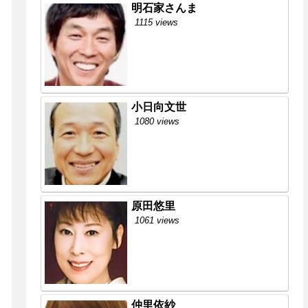
明石家さんま
1115 views
小日向文世
1080 views
原田悠里
1061 views
仲里依紗