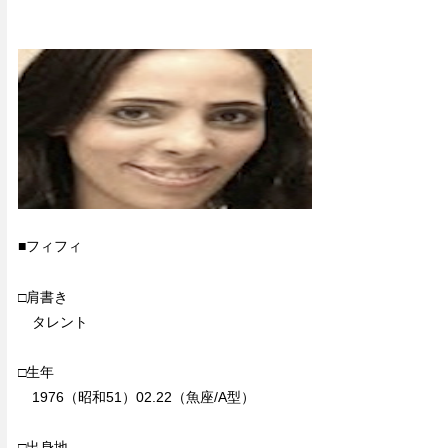
■フィフィ
□肩書き
タレント
□生年
1976（昭和51）02.22（魚座/A型）
□出身地