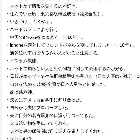
・ネットがで情報収集するのが好き。
・住んでいた所…東京都板橋区成増（結婚当初）。
・いきつけ…「IKEA」。
・ネットカフェによく行く。
・中国でiPhoneを盗まれた（＝10年）。
・iphoneを落としてフロントパネルを割ってしまった（＝10年）。
・新幹線の車内でうるさい人がいると注意する。
・イスラム教徒。
・ネットで知らない人と社会問題に関して議論するのが好き。
・母親がエジプトで生体肝移植手術を受けた（日本人医師が執刀＝0
・自分を含めて3姉妹全員が日本人男性と結婚した。
・妹は薬剤師。
・夫とはアメリカ留学中に知り合った。
・自分から夫にプロポーズした。
・夫に自分の名古屋弁の口調がうつってきた。
・夫は洗い物を手伝ってくれる。
・夫が長男の保育園の送り迎えを協力してくれた。
・夫は心配性。