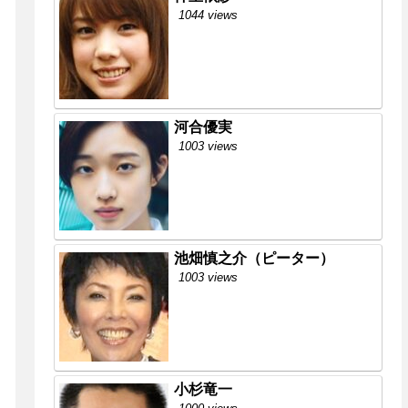
1044 views
河合優実
1003 views
池畑慎之介（ピーター）
1003 views
小杉竜一