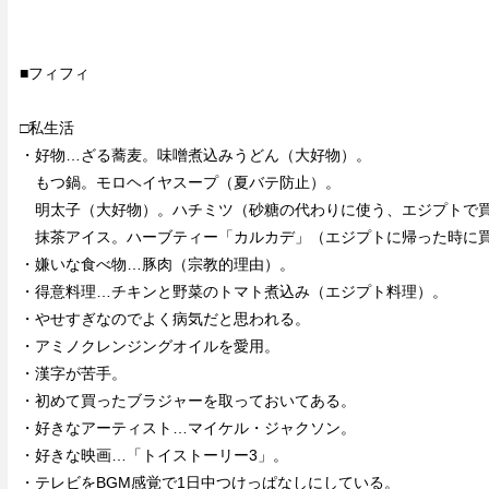
■フィフィ
□私生活
・好物…ざる蕎麦。味噌煮込みうどん（大好物）。
もつ鍋。モロヘイヤスープ（夏バテ防止）。
明太子（大好物）。ハチミツ（砂糖の代わりに使う、エジプトで
抹茶アイス。ハーブティー「カルカデ」（エジプトに帰った時に
・嫌いな食べ物…豚肉（宗教的理由）。
・得意料理…チキンと野菜のトマト煮込み（エジプト料理）。
・やせすぎなのでよく病気だと思われる。
・アミノクレンジングオイルを愛用。
・漢字が苦手。
・初めて買ったブラジャーを取っておいてある。
・好きなアーティスト…マイケル・ジャクソン。
・好きな映画…「トイストーリー3」。
・テレビをBGM感覚で1日中つけっぱなしにしている。