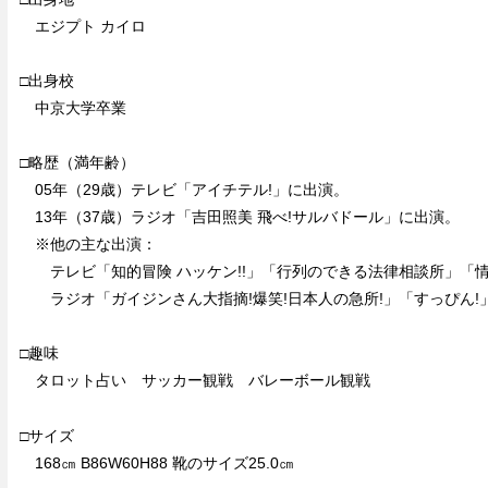
エジプト カイロ
□出身校
中京大学卒業
□略歴（満年齢）
05年（29歳）テレビ「アイチテル!」に出演。
13年（37歳）ラジオ「吉田照美 飛べ!サルバドール」に出演。
※他の主な出演：
テレビ「知的冒険 ハッケン!!」「行列のできる法律相談所」「情
ラジオ「ガイジンさん大指摘!爆笑!日本人の急所!」「すっぴん!
□趣味
タロット占い サッカー観戦 バレーボール観戦
□サイズ
168㎝ B86W60H88 靴のサイズ25.0㎝