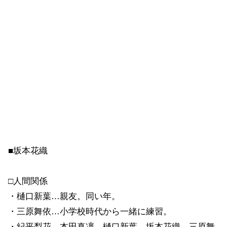
■坂本花織
□人間関係
・樋口新葉…親友。同い年。
・三原舞依…小学校時代から一緒に練習。
・紀平梨花、本田真凜、樋口新葉、坂本花織、三原舞