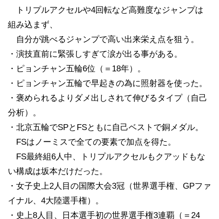
トリプルアクセルや4回転など高難度なジャンプは
組み込まず、
自分が跳べるジャンプで高い出来栄え点を狙う。
・演技直前に緊張しすぎて涙が出る事がある。
・ピョンチャン五輪6位（＝18年）。
・ピョンチャン五輪で早起きの為に照射器を使った。
・褒められるよりダメ出しされて伸びるタイプ（自己
分析）。
・北京五輪でSPとFSともに自己ベストで銅メダル。
FSはノーミスで全ての要素で加点を得た。
FS最終組6人中、トリプルアクセルもクアッドもな
い構成は坂本だけだった。
・女子史上2人目の国際大会3冠（世界選手権、GPファ
イナル、4大陸選手権）。
・史上8人目、日本選手初の世界選手権3連覇（＝24