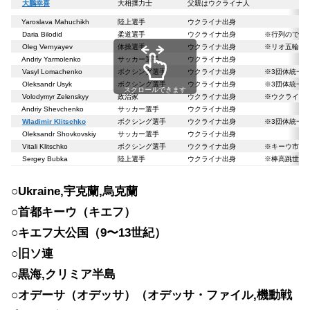
大鵬幸喜
大相撲力士
父親はウクライナ人
Yaroslava Mahuchikh
陸上選手
ウクライナ出身
Daria Bilodid
柔道選手
ウクライナ出身
※行列のでき
Oleg Vernyayev
体操選手
ウクライナ出身
※リオ五輪
Andriy Yarmolenko
サッカー選手
ウクライナ出身
Vasyl Lomachenko
ボクシング選手
ウクライナ出身
※3団体統一
Oleksandr Usyk
ボクシング選手
ウクライナ出身
※3団体統一
スクロールできます
Volodymyr Zelenskyy
政治家
ウクライナ出身
※ウクライナ
Andriy Shevchenko
サッカー選手
ウクライナ出身
Wladimir Klitschko
ボクシング選手
ウクライナ出身
※3団体統一
Oleksandr Shovkovskiy
サッカー選手
ウクライナ出身
Vitali Klitschko
ボクシング選手
ウクライナ出身
※キーウ市長
Sergey Bubka
陸上選手
ウクライナ出身
※棒高跳世界記
○Ukraine,宇克蘭,烏克蘭
○首都キーウ（キエフ）
○キエフ大公国（9〜13世紀）
○旧ソ連
○黒海,クリミア半島
○オデーサ（オデッサ）（オデッサ・ファイル,機動戦