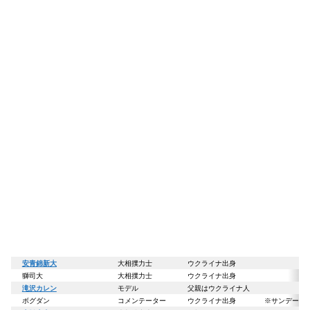
安青錦新大
大相撲力士
ウクライナ出身
獅司大
大相撲力士
ウクライナ出身
滝沢カレン
モデル
父親はウクライナ人
ボグダン
コメンテーター
ウクライナ出身
※サンデージ