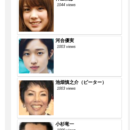
1044 views
河合優実
1003 views
池畑慎之介（ピーター）
1003 views
小杉竜一