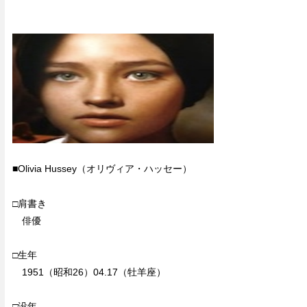
■Olivia Hussey（オリヴィア・ハッセー）
□肩書き
俳優
□生年
1951（昭和26）04.17（牡羊座）
□没年