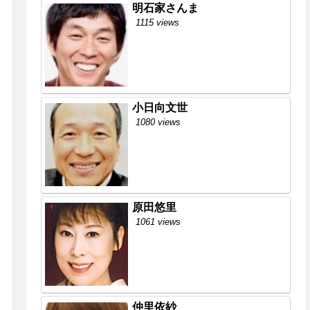
明石家さんま
1115 views
小日向文世
1080 views
原田悠里
1061 views
仲里依紗