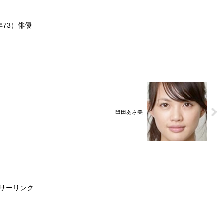
（享年73）俳優
臼田あさ美
サーリンク