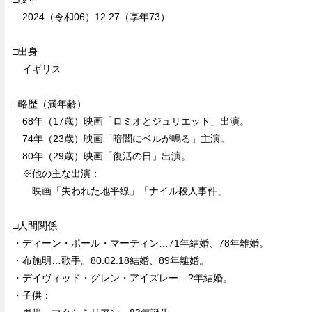
2024（令和06）12.27（享年73）
□出身
イギリス
□略歴（満年齢）
68年（17歳）映画「ロミオとジュリエット」出演。
74年（23歳）映画「暗闇にベルが鳴る」主演。
80年（29歳）映画「復活の日」出演。
※他の主な出演：
映画「失われた地平線」「ナイル殺人事件」
□人間関係
・ディーン・ポール・マーティン…71年結婚、78年離婚。
・布施明…歌手。80.02.18結婚、89年離婚。
・デイヴィッド・グレン・アイズレー…?年結婚。
・子供：