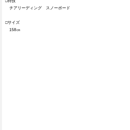
□特技
チアリーディング スノーボード
□サイズ
158㎝