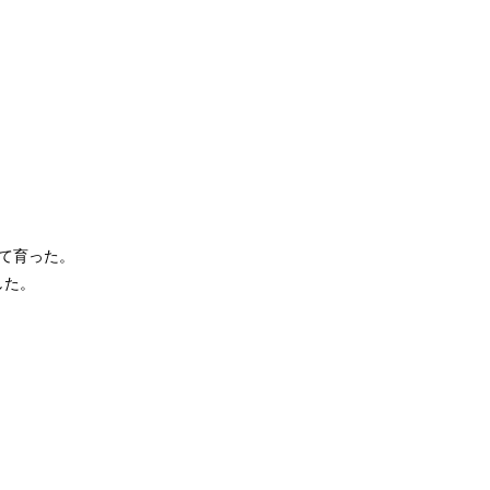
て育った。
した。
。