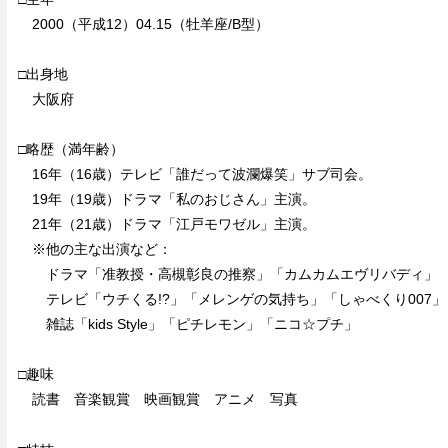
2000（平成12）04.15（牡羊座/B型）
□出身地
大阪府
□略歴（満年齢）
16年（16歳）テレビ「誰だって波瀾爆笑」サブ司会。
19年（19歳）ドラマ「私のおじさん」主演。
21年（21歳）ドラマ「江戸モワゼル」主演。
※他の主な出演など：
ドラマ「准教授・高槻彰良の推察」「カムカムエヴリバディ」
テレビ「ウチくる!?」「メレンゲの気持ち」「しゃべくり007」
雑誌「kids Style」「ピチレモン」「ニコ☆プチ」
□趣味
読書 音楽観賞 映画観賞 アニメ 写真