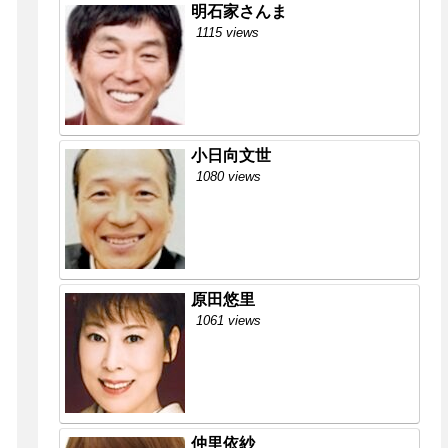
明石家さんま
1115 views
小日向文世
1080 views
原田悠里
1061 views
仲里依紗