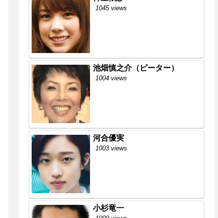
1045 views
池畑慎之介（ピーター）
1004 views
河合優実
1003 views
小杉竜一