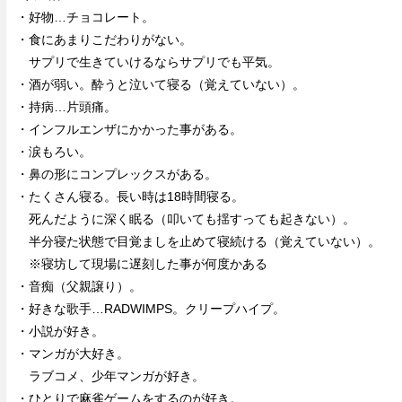
・好物…チョコレート。
・食にあまりこだわりがない。
サプリで生きていけるならサプリでも平気。
・酒が弱い。酔うと泣いて寝る（覚えていない）。
・持病…片頭痛。
・インフルエンザにかかった事がある。
・涙もろい。
・鼻の形にコンプレックスがある。
・たくさん寝る。長い時は18時間寝る。
死んだように深く眠る（叩いても揺すっても起きない）。
半分寝た状態で目覚ましを止めて寝続ける（覚えていない）。
※寝坊して現場に遅刻した事が何度かある
・音痴（父親譲り）。
・好きな歌手…RADWIMPS。クリープハイプ。
・小説が好き。
・マンガが大好き。
ラブコメ、少年マンガが好き。
・ひとりで麻雀ゲームをするのが好き。