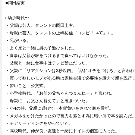
■岡田結実
□幼少時代〜
・父親は芸人、タレントの岡田圭右。
・母親は芸人、タレントの上嶋祐佳（コンビ「−4℃」）。
・兄がいる。
・よく兄と一緒に男の子遊びをした。
・食事は父親が箸をつけるまで食べてはいけなかった。
父親と一緒に食事中はテレビ禁止だった。
・父親に「リアクションは3秒以内」「話にオチをつけろ」と言われ
・買って欲しいモノがある時は家族会議で必要性を訴えて親を説得
・習いごと…公文式。
・小学校時代、「お前の父ちゃんつまんねー」と言われ、
母親に「お父さん替えて」と泣きついた。
・小4の時、父親に遊びで一本背負いをされて腕を骨折。
・メガネをかけたかったので視力を落とす為に暗い所で本を読んだ
・チアリーディングをやっていた。
・高校時代、仲が良い友達と一緒にトイレの個室に入った。