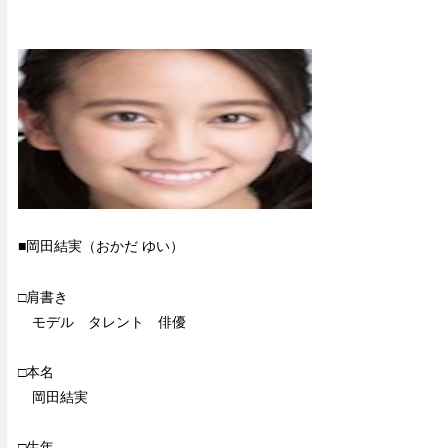
■岡田結実（おかだ ゆい）
□肩書き
モデル タレント 俳優
□本名
岡田結実
□生年