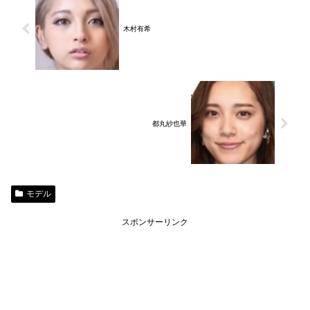
木村有希
都丸紗也華
モデル
スポンサーリンク