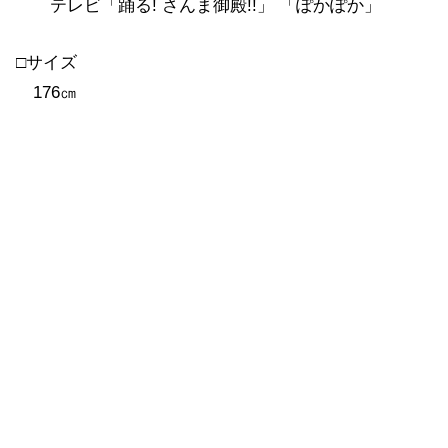
テレビ「踊る! さんま御殿!!」 「ぽかぽか」
□サイズ
176㎝