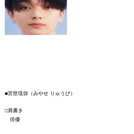
■宮世琉弥（みやせ りゅうび）
□肩書き
俳優