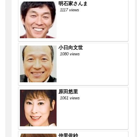
明石家さんま
1117 views
小日向文世
1080 views
原田悠里
1061 views
仲里依紗