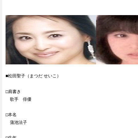
■松田聖子（まつだ せいこ）
□肩書き
歌手 俳優
□本名
蒲池法子
□生年