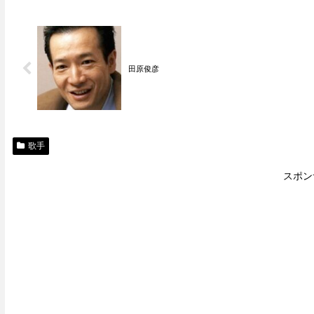
田原俊彦
歌手
スポン