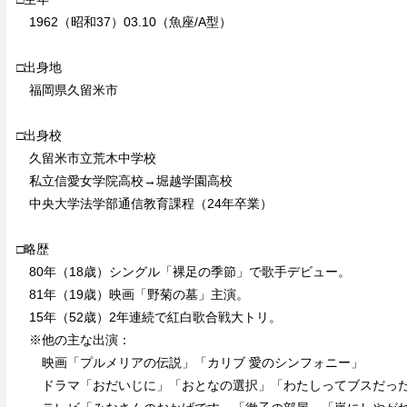
1962（昭和37）03.10（魚座/A型）
□出身地
福岡県久留米市
□出身校
久留米市立荒木中学校
私立信愛女学院高校→堀越学園高校
中央大学法学部通信教育課程（24年卒業）
□略歴
80年（18歳）シングル「裸足の季節」で歌手デビュー。
81年（19歳）映画「野菊の墓」主演。
15年（52歳）2年連続で紅白歌合戦大トリ。
※他の主な出演：
映画「プルメリアの伝説」「カリブ 愛のシンフォニー」
ドラマ「おだいじに」「おとなの選択」「わたしってブスだった