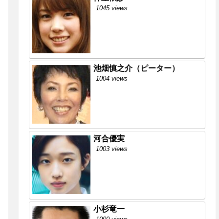
1045 views
池畑慎之介（ピーター）
1004 views
河合優実
1003 views
小杉竜一