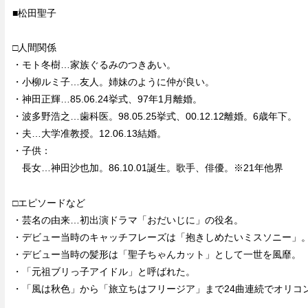
■松田聖子
□人間関係
・モト冬樹…家族ぐるみのつきあい。
・小柳ルミ子…友人。姉妹のように仲が良い。
・神田正輝…85.06.24挙式、97年1月離婚。
・波多野浩之…歯科医。98.05.25挙式、00.12.12離婚。6歳年下。
・夫…大学准教授。12.06.13結婚。
・子供：
長女…神田沙也加。86.10.01誕生。歌手、俳優。※21年他界
□エピソードなど
・芸名の由来…初出演ドラマ「おだいじに」の役名。
・デビュー当時のキャッチフレーズは「抱きしめたいミスソニー」
・デビュー当時の髪形は「聖子ちゃんカット」として一世を風靡。
・「元祖ブリっ子アイドル」と呼ばれた。
・「風は秋色」から「旅立ちはフリージア」まで24曲連続でオリコ