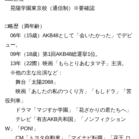
晃陽学園東京校（通信制）※要確認
□略歴（満年齢）
06年（15歳）AKB48として「会いたかった」でデビ
ュー。
09年（18歳）第1回AKB48総選挙1位。
13年（22際）映画「もらとりあむタマ子」主演。
※他の主な出演など：
舞台「太陽2068」
映画「あしたの私のつくり方」「もしドラ」「苦
役列車」
ドラマ「マジすか学園」「花ざかりの君たちへ」
テレビ「有吉AKB共和国」「ノンフィクション
W」「PON!」
CM「トヨタ自動車」「マイナビ転職」「花王 ロ