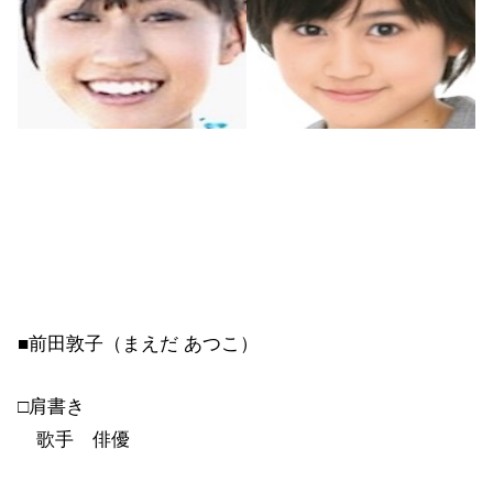
■前田敦子（まえだ あつこ）
□肩書き
歌手 俳優