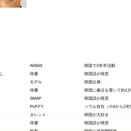
AKB48
韓国で2年半活動
）
俳優
韓国語が得意
モデル
韓国出身
俳優
韓国に拠点を置いて
SMAP
韓国語が得意
PUFFY
ソウル在住（小4から2年
タレント
韓国が大好き
俳優
韓国語が得意