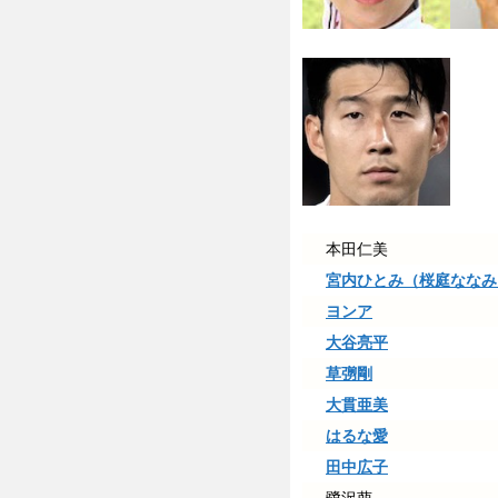
本田仁美
宮内ひとみ（桜庭ななみ
ヨンア
大谷亮平
草彅剛
大貫亜美
はるな愛
田中広子