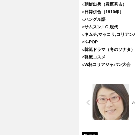
○朝鮮出兵（豊臣秀吉）
○日韓併合（1910年）
○ハングル語
○サムスン,LG,現代
○キムチ,マッコリ,コリア
○K-POP
○韓流ドラマ（冬のソナタ）
○韓流コスメ
○W杯コリアジャパン大会
カ