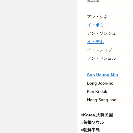
鷺沢萠
アン・シネ
イ・ボミ
アン・ソンジュ
イ・デホ
イ・スンヨプ
ソン・ドンヨル
Son Heung Min
Bong Joon-ho
Kim Ki-duk
Hong Sang-soo
○Korea,大韓民国
○首都ソウル
○朝鮮半島