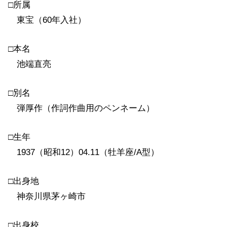
□所属
東宝（60年入社）
□本名
池端直亮
□別名
弾厚作（作詞作曲用のペンネーム）
□生年
1937（昭和12）04.11（牡羊座/A型）
□出身地
神奈川県茅ヶ崎市
□出身校