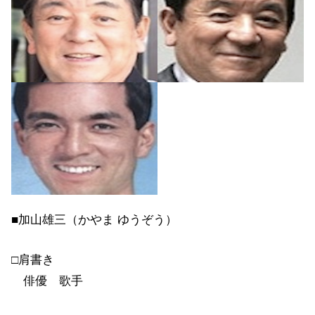
■加山雄三（かやま ゆうぞう）
□肩書き
俳優 歌手