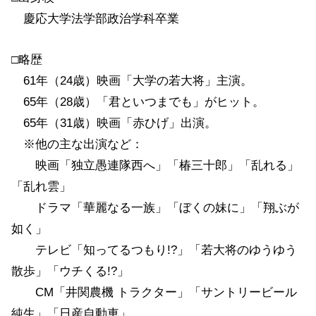
慶応大学法学部政治学科卒業
□略歴
61年（24歳）映画「大学の若大将」主演。
65年（28歳）「君といつまでも」がヒット。
65年（31歳）映画「赤ひげ」出演。
※他の主な出演など：
映画「独立愚連隊西へ」「椿三十郎」「乱れる」
「乱れ雲」
ドラマ「華麗なる一族」「ぼくの妹に」「翔ぶが
如く」
テレビ「知ってるつもり!?」「若大将のゆうゆう
散歩」「ウチくる!?」
CM「井関農機 トラクター」「サントリービール
純生」「日産自動車」