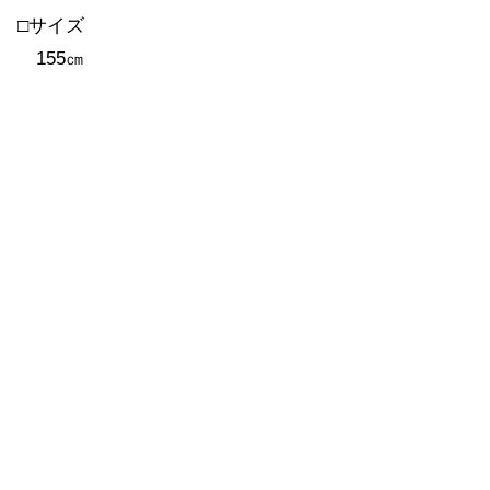
□サイズ
155㎝