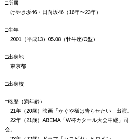
□所属
けやき坂46・日向坂46（16年〜23年）
□生年
2001（平成13）05.08（牡牛座/O型）
□出身地
東京都
□出身校
□略歴（満年齢）
21年（20歳）映画「かぐや様は告らせたい」出演。
22年（21歳）ABEMA「W杯カタール大会中継」司
会。
23年（22歳）ドラマ「ハコビヤ」ヒロイン。