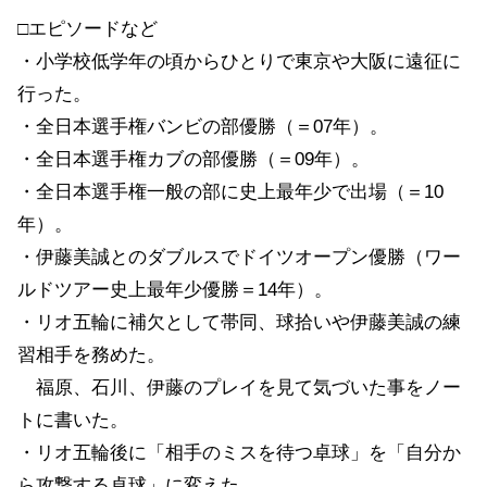
□エピソードなど
・小学校低学年の頃からひとりで東京や大阪に遠征に
行った。
・全日本選手権バンビの部優勝（＝07年）。
・全日本選手権カブの部優勝（＝09年）。
・全日本選手権一般の部に史上最年少で出場（＝10
年）。
・伊藤美誠とのダブルスでドイツオープン優勝（ワー
ルドツアー史上最年少優勝＝14年）。
・リオ五輪に補欠として帯同、球拾いや伊藤美誠の練
習相手を務めた。
福原、石川、伊藤のプレイを見て気づいた事をノー
トに書いた。
・リオ五輪後に「相手のミスを待つ卓球」を「自分か
ら攻撃する卓球」に変えた。