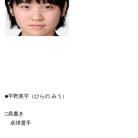
■平野美宇（ひらの みう）
□肩書き
卓球選手