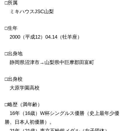
□所属
ミキハウスJSC山梨
□生年
2000（平成12）04.14（牡羊座）
□出身地
静岡県沼津市→山梨県中巨摩郡田富町
□出身校
大原学園高校
□略歴（満年齢）
16年（16歳）W杯シングルス優勝（史上最年少優
勝、日本人初優勝）。
21年（21歳）東京五輪銀メダル（女子団体）。