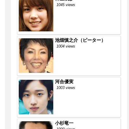
1045 views
池畑慎之介（ピーター）
1004 views
河合優実
1003 views
小杉竜一