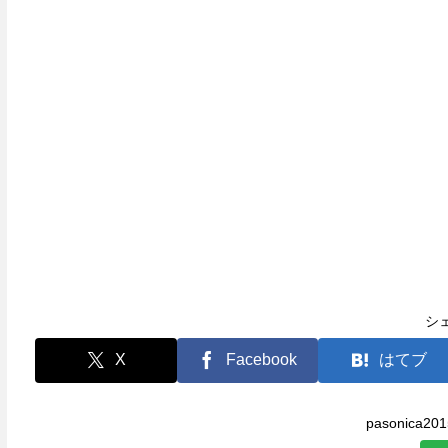
シ
X
Facebook
はてブ
pasonica