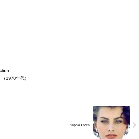
tion
外）（1970年代）
Sophia Loren