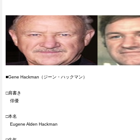
■Gene Hackman（ジーン・ハックマン）
□肩書き
俳優
□本名
Eugene Alden Hackman
□生年