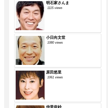
明石家さんま
1115 views
小日向文世
1080 views
原田悠里
1061 views
仲里依紗