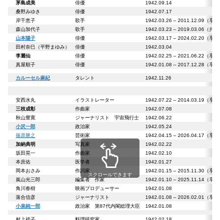
茅島成美
俳優
1942.09.14
桑野みゆき
俳優
1942.07.17
岸千恵子
歌手
1942.03.26 – 2011.12.09（享
森山加代子
歌手
1942.03.23 – 2019.03.06（共
山本陽子
俳優
1942.03.17 – 2024.02.20（享
田村奈巳（平野まゆみ）
俳優
1942.03.04
李麗仙
俳優
1942.02.25 – 2021.06.22（享
真屋順子
俳優
1942.01.08 – 2017.12.28（享
カルーセル麻紀
タレント
1942.11.26
安西水丸
イラストレーター
1942.07.22 – 2014.03.19（享
三枝成彰
作曲家
1942.07.08
秋山豊寛
ジャーナリスト 宇宙飛行士
1942.06.22
小沢一郎
政治家
1942.05.24
篠原勝之
芸術家
1942.04.15 – 2026.04.17（享
加納典明
写真家
1942.02.22
坂田晃一
作曲家
1942.02.10
本庶佑
医学者
1942.01.27
岡本おさみ
作詞家
1942.01.15 – 2015.11.30（享
スクロールできます
嵐山光三郎
編集者 作家
1942.01.10 – 2025.11.14（享
角川春樹
映画プロデューサー
1942.01.08
落合信彦
ジャーナリスト
1942.01.08 – 2026.02.01（享
小泉純一郎
政治家 第87代内閣総理大臣
1942.01.08
村上祥子
料理研究家
1942.02.18