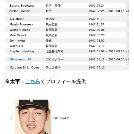
Barbra Streisand
歌手 俳優
1942.04.24
Aretha Franklin
歌手
1942.03.25 – 2018.08.16（享
Joe Biden
政治家
1942.11.20
Martin Scorsese
映画監督
1942.11.17
Werner Herzog
映画監督
1942.09.05
Mike Newell
映画監督
1942.03.28
John Irving
作家
1942.03.02
Walter Hill
映画監督
1942.01.10
Stephen Hawking
理論物理学者
1942.01.08 – 2018.03.14（享
Muhammad Ali
プロボクサー
1942.01.17 – 2016.06.04（享
Margaret Smith Court
テニス選手
1942.07.16
※太字
＝
こちら
でプロフィール提供
1996年誕生