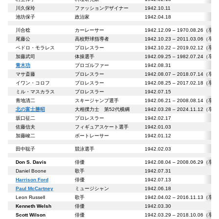
川久保玲
ファッションデザイナー
1942.10.11
池坊保子
政治家
1942.04.18
川合稔
カーレーサー
1942.12.09 – 1970.08.26（享
尾藤公
高校野球指導者
1942.10.23 – 2011.03.06（享
ペドロ・モラレス
プロレスラー
1942.10.22 – 2019.02.12（享
加藤武司
体操選手
1942.09.25 – 1982.07.24（享
青木功
プロゴルファー
1942.08.31
マサ斎藤
プロレスラー
1942.08.07 – 2018.07.14（享
イワン・コロフ
プロレスラー
1942.08.25 – 2017.02.18（享
ミル・マスカラス
プロレスラー
1942.07.15
青地清二
スキージャンプ選手
1942.06.21 – 2008.08.14（享
北の富士勝昭
大相撲力士 第52代横綱
1942.03.28 – 2024.11.12（享
坂口征二
プロレスラー
1942.02.17
佐藤信夫
フィギュアスケート選手
1942.01.03
加藤峻二
ボートレーサー
1942.01.12
田中聡子
競泳選手
1942.02.03
Don S. Davis
俳優
1942.08.04 – 2008.06.29（享
Daniel Boone
歌手
1942.07.31
Harrison Ford
俳優
1942.07.13
Paul McCartney
ミュージシャン
1942.06.18
Leon Russell
歌手
1942.04.02 – 2016.11.13（享
Kenneth Welsh
俳優
1942.03.30
Scott Wilson
俳優
1942.03.29 – 2018.10.06（享