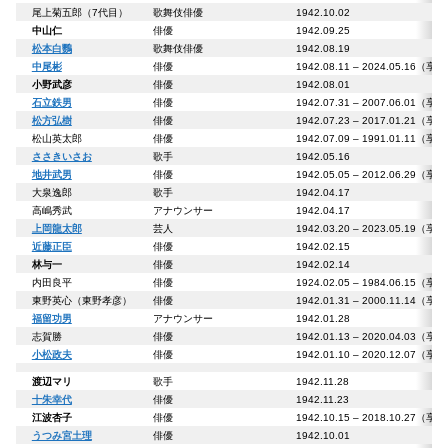
尾上菊五郎（7代目）
歌舞伎俳優
1942.10.02
中山仁
俳優
1942.09.25
松本白鸚
歌舞伎俳優
1942.08.19
中尾彬
俳優
1942.08.11 – 2024.05.16（享
小野武彦
俳優
1942.08.01
石立鉄男
俳優
1942.07.31 – 2007.06.01（享
松方弘樹
俳優
1942.07.23 – 2017.01.21（享
松山英太郎
俳優
1942.07.09 – 1991.01.11（享
ささきいさお
歌手
1942.05.16
地井武男
俳優
1942.05.05 – 2012.06.29（享
大泉逸郎
歌手
1942.04.17
高嶋秀武
アナウンサー
1942.04.17
上岡龍太郎
芸人
1942.03.20 – 2023.05.19（享
近藤正臣
俳優
1942.02.15
林与一
俳優
1942.02.14
内田良平
俳優
1924.02.05 – 1984.06.15（享
東野英心（東野孝彦）
俳優
1942.01.31 – 2000.11.14（享
福留功男
アナウンサー
1942.01.28
志賀勝
俳優
1942.01.13 – 2020.04.03（享
小松政夫
俳優
1942.01.10 – 2020.12.07（享
渡辺マリ
歌手
1942.11.28
十朱幸代
俳優
1942.11.23
江波杏子
俳優
1942.10.15 – 2018.10.27（享
うつみ宮土理
俳優
1942.10.01