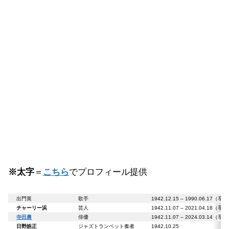
※太字
＝
こちら
でプロフィール提供
出門英
歌手
1942.12.15 – 1990.06.17（享
チャーリー浜
芸人
1942.11.07 – 2021.04.18（享
寺田農
俳優
1942.11.07 – 2024.03.14（享
日野皓正
ジャズトランペット奏者
1942.10.25