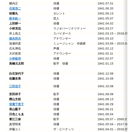
横内正
俳優
1941.07.01
石坂浩二
俳優
1941.06.20
桂菊丸
タレント
1941.06.13
萩本欽一
芸人
1941.05.07
上田耕一
俳優
1941.04.02
小林克也
ラジオパーソナリティー
1941.03.27
井上堯之
スパイダース
1941.03.15 – 2018.0
徳光和夫
アナウンサー
1941.03.10
加瀬邦彦
ミュージシャン 作曲家
1941.03.06 – 2015.0
石丸博也
声優
1941.02.12
大沢悠里
アナウンサー
1941.02.11
小林稔侍
俳優
1941.02.07
高橋元太郎
歌手 俳優
1941.01.15
白石加代子
俳優
1941.12.09
佐藤友美
俳優
1941.10.08
三田佳子
俳優
1941.10.08
安田祥子
歌手
1941.09.09
樫山文枝
俳優
1941.08.13
倍賞千恵子
俳優
1941.06.29
長山藍子
俳優
1941.06.21
日色ともゑ
俳優
1941.06.04
青江三奈
歌手
1941.05.07 – 2000.0
真理明美
俳優
1941.05.04 – 2017.0
伊藤ユミ
ザ・ピーナッツ
1941.04.01 – 2016.0