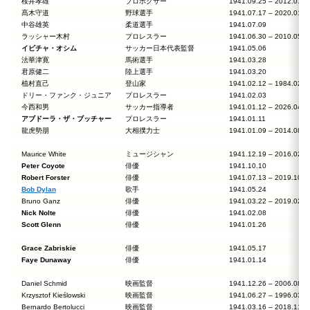
桜井孝雄
プロボクサー
1941.09.25 – 2012.0
髙木守道
野球選手
1941.07.17 – 2020.0
中谷雄英
柔道選手
1941.07.09
ラッシャー木村
プロレスラー
1941.06.30 – 2010.0
イビチャ・オシム
サッカー日本代表監督
1941.05.06
法華津寛
馬術選手
1941.03.28
君原健二
陸上選手
1941.03.20
植村直己
登山家
1941.02.12 – 1984.0
ドリー・ファンク・ジュニア
プロレスラー
1941.02.03
今西和男
サッカー指導者
1941.01.12 – 2026.0
アブドーラ・ザ・ブッチャー
プロレスラー
1941.01.11
龍虎勢朋
大相撲力士
1941.01.09 – 2014.0
Maurice White
ミュージシャン
1941.12.19 – 2016.0
Peter Coyote
俳優
1941.10.10
Robert Forster
俳優
1941.07.13 – 2019.1
Bob Dylan
歌手
1941.05.24
Bruno Ganz
俳優
1941.03.22 – 2019.0
Nick Nolte
俳優
1941.02.08
Scott Glenn
俳優
1941.01.26
Grace Zabriskie
俳優
1941.05.17
Faye Dunaway
俳優
1941.01.14
Daniel Schmid
映画監督
1941.12.26 – 2006.0
Krzysztof Kieślowski
映画監督
1941.06.27 – 1996.0
Bernardo Bertolucci
映画監督
1941.03.16 – 2018.1