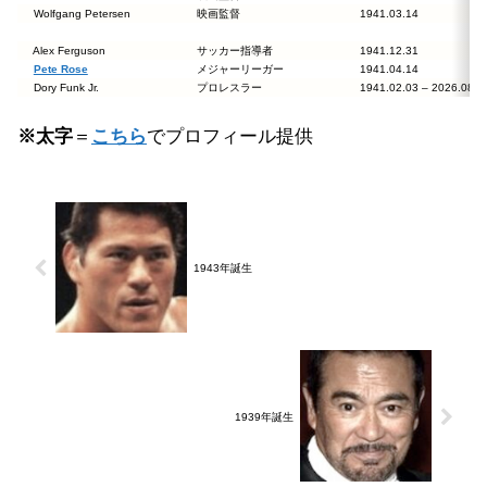
Wolfgang Petersen
映画監督
1941.03.14
Alex Ferguson
サッカー指導者
1941.12.31
Pete Rose
メジャーリーガー
1941.04.14
Dory Funk Jr.
プロレスラー
1941.02.03 – 2026.0
※太字
＝
こちら
でプロフィール提供
1943年誕生
1939年誕生