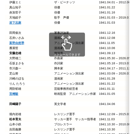
伊藤エミ
ザ・ピーナッツ
1941.04.01 – 2012.0
真山知子
俳優
1941.01.22
炎加世子
俳優
1941.01.16
天地総子
歌手 声優
1941.01.03 – 2019.0
岩下志麻
俳優
1941.01.03
田岡俊次
軍事評論家
1941.12.16
石井いさみ
漫画家
1941.12.08
富野由悠季
アニメーション演出家
1941.11.05
雁屋哲
漫画家
1941.10.06
安藤忠雄
建築家
1941.09.13
スクロールできます
大野雄二
作曲家
1941.05.30 – 2026.0
石坂まさを
作詞家
1941.05.18 – 2013.0
市川森一
脚本家
1941.04.17 – 2011.1
芝山努
アニメーション演出家
1941.03.09 – 2026.0
川崎のぼる
漫画家
1941.01.28
りん たろう
アニメーション演出家
1941.01.22
周防郁雄
芸能事務所経営者
1941.01.11
宮﨑駿
映画監督 アニメーション作家
1941.01.05
田嶋陽子
英文学者
1941.04.06
堀内岩雄
レスリング選手
1941.12.09 – 2015.0
松本育夫
サッカー選手 サッカー指導者
1941.11.03
山本小鉄
プロレスラー
1941.10.30 – 2010.0
吉田義勝
レスリング選手
1941.10.30