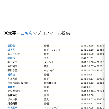
※太字
＝
こちら
でプロフィール提供
渡哲也
俳優
1941.12.28 – 2020.0
坂本九
歌手 タレント
1941.12.10 – 1985.0
高石ともや
歌手
1941.12.09 – 2024.0
林家ペー
芸人
1941.11.29
井上竜夫
タレント
1941.11.08 – 2016.1
坂田利夫
芸人
1941.10.07 – 2023.1
平川幸男
Wヤング
1941.10.05 – 2019.1
橋爪功
俳優
1941.09.17
井上大輔
歌手
1941.09.13 – 2000.0
片岡秀太郎（2代目）
歌舞伎俳優
1941.09.13 – 2021.0
藤竜也
俳優
1941.08.27
マンガ太郎
芸人
1941.08.10 – 2014.0
石橋蓮司
俳優
1941.08.09
ポール牧
芸人
1941.08.02 – 2005.0
川谷拓三
俳優
1941.07.21 – 1995.1
仲本工事
ドリフターズ
1941.07.05 – 2022.1