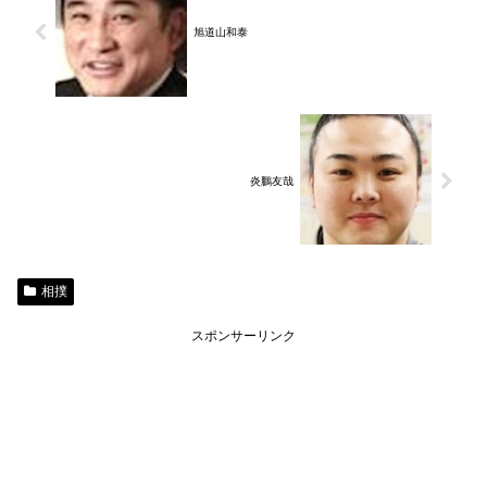
旭道山和泰
炎鵬友哉
相撲
スポンサーリンク