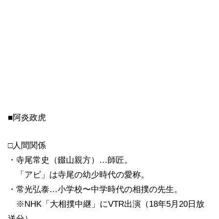
■阿炎政虎
□人間関係
・寺尾常史（錣山親方）…師匠。
「アビ」は寺尾の幼少時代の愛称。
・常光弘泰…小学校〜中学時代の相撲の先生。
※NHK「大相撲中継」にVTR出演（18年5月20日放
送分）