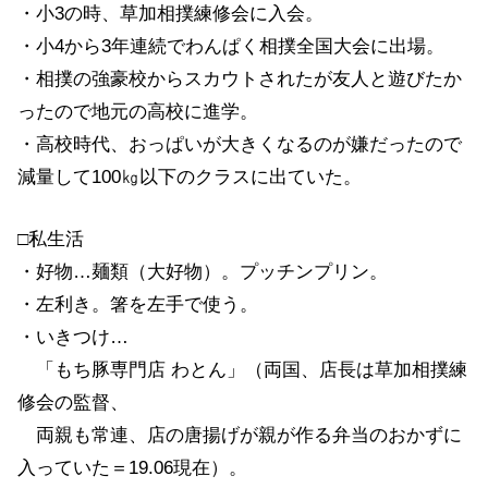
・小3の時、草加相撲練修会に入会。
・小4から3年連続でわんぱく相撲全国大会に出場。
・相撲の強豪校からスカウトされたが友人と遊びたか
ったので地元の高校に進学。
・高校時代、おっぱいが大きくなるのが嫌だったので
減量して100㎏以下のクラスに出ていた。
□私生活
・好物…麺類（大好物）。プッチンプリン。
・左利き。箸を左手で使う。
・いきつけ…
「もち豚専門店 わとん」（両国、店長は草加相撲練
修会の監督、
両親も常連、店の唐揚げが親が作る弁当のおかずに
入っていた＝19.06現在）。