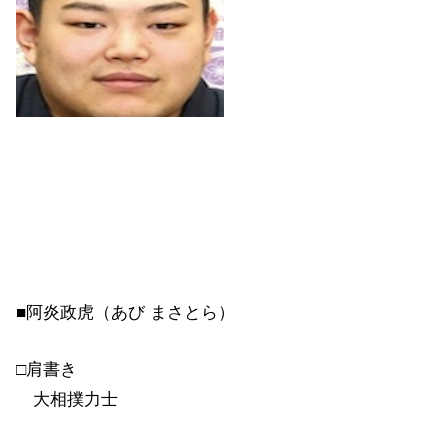
■阿炎政虎（あび まさとら）
□肩書き
大相撲力士