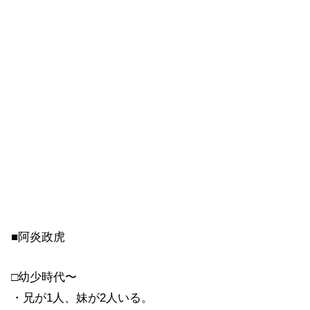
■阿炎政虎
□幼少時代〜
・兄が1人、妹が2人いる。