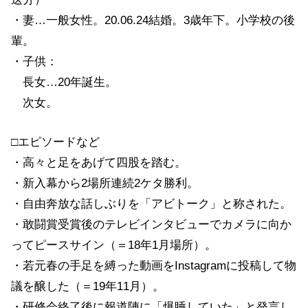
・妻…一般女性。20.06.24結婚。3歳年下。小学校の後
輩。
・子供：
長女…20年誕生。
次女。
□エピソードなど
・高々と足をあげて四股を踏む。
・新入幕から2場所連続2ケタ勝利。
・自由奔放な話しぶりを「アビトーク」と称された。
・敢闘賞受賞後のテレビインタビューでカメラに向か
ってピースサイン（＝18年1月場所）。
・若元春の手足を縛った動画をInstagramに投稿して物
議を醸した（＝19年11月）。
・研修会終了後に報道陣に「爆睡していた」と発言し