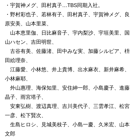
・宇賀神メグ、田村真子…TBS同期入社。
・野村彩也子、若林有子、田村真子、宇賀神メグ、良
原安美、山本里菜、
山本恵里伽、日比麻音子、宇内梨沙、宇垣美里、国
山ハセン、吉田明世、
古谷有美、佐藤渚、田中みな実、加藤シルビア、枡
田絵理奈、
江藤愛、小林悠、井上貴博、出水麻衣、新井麻希、
小林麻耶、
外山惠理、海保知里、安住紳一郎、小島慶子、進藤
晶子、雨宮塔子、
安東弘樹、渡辺真理、吉川美代子、三雲孝江、松宮
一彦、松下賢次、
生島ヒロシ、見城美枝子、小島一慶、久米宏、山本
文郎