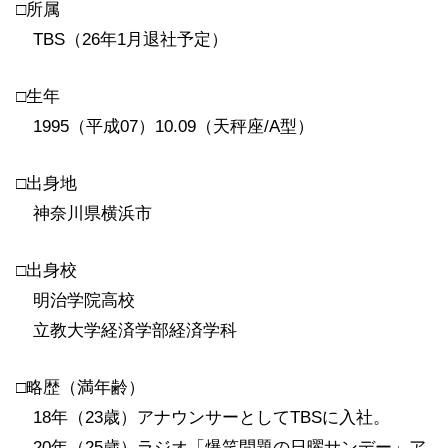
□所属
TBS（26年1月退社予定）
□生年
1995（平成07）10.09（天秤座/A型）
□出身地
神奈川県横浜市
□出身校
明治学院高校
立教大学経済学部経済学科
□略歴（満年齢）
18年（23歳）アナウンサーとしてTBSに入社。
20年（25歳）ラジオ「爆笑問題の日曜サンデー」ア