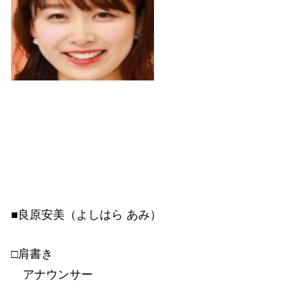
■良原安美（よしはら あみ）
□肩書き
アナウンサー