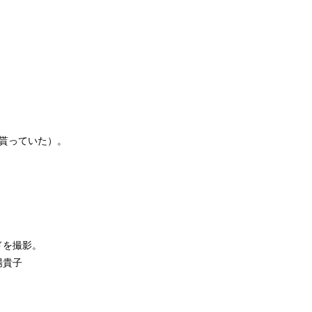
貰っていた）。
。
ドを撮影。
場貴子