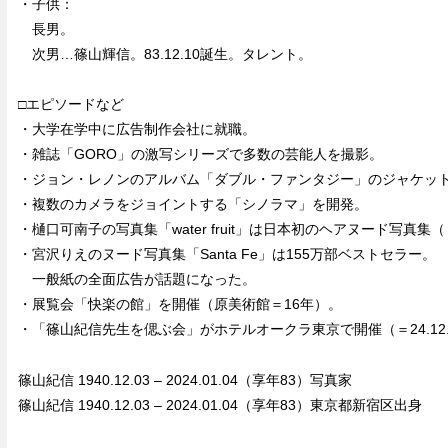
・子供：
長男。
次男…篠山輝信。83.12.10誕生。タレント。
□エピソードなど
・大学在学中に広告制作会社に就職。
・雑誌「GORO」の激写シリーズで多数の芸能人を撮影。
・ジョン・レノンのアルバム「ダブル・ファンタジー」のジャケット
・複数のカメラをジョイントする「シノラマ」を開発。
・樋口可南子の写真集「water fruit」は日本初のヘアヌード写真集
・宮沢りえのヌード写真集「Santa Fe」は155万部ベストセラー。
一般紙の全面広告が話題になった。
・展覧会「快楽の館」を開催（原美術館＝16年）。
・「篠山紀信先生を偲ぶ会」がホテルオークラ東京で開催（＝24.12.
篠山紀信 1940.12.03 – 2024.01.04（享年83）写真家
篠山紀信 1940.12.03 – 2024.01.04（享年83）東京都新宿区出身