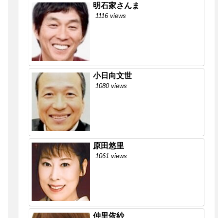
明石家さんま
1116 views
小日向文世
1080 views
原田悠里
1061 views
仲里依紗