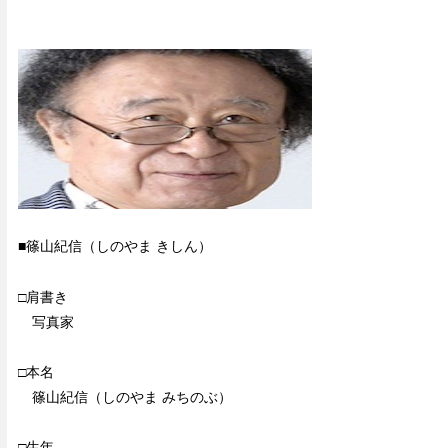
■篠山紀信（しのやま きしん）
□肩書き
写真家
□本名
篠山紀信（しのやま みちのぶ）
□生年