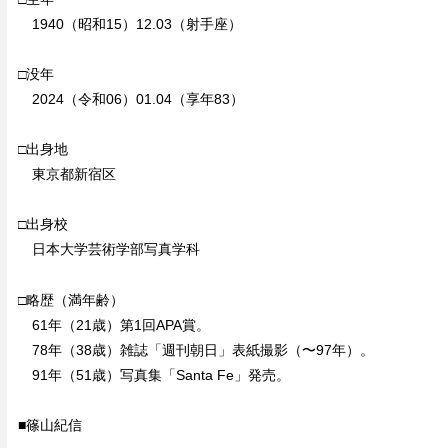
1940（昭和15）12.03（射手座）
□没年
2024（令和06）01.04（享年83）
□出身地
東京都新宿区
□出身校
日本大学芸術学部写真学科
□略歴（満年齢）
61年（21歳）第1回APA賞。
78年（38歳）雑誌「週刊朝日」表紙撮影（〜97年）。
91年（51歳）写真集「Santa Fe」発売。
■篠山紀信