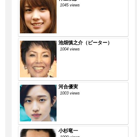
1045 views
池畑慎之介（ピーター）
1004 views
河合優実
1003 views
小杉竜一