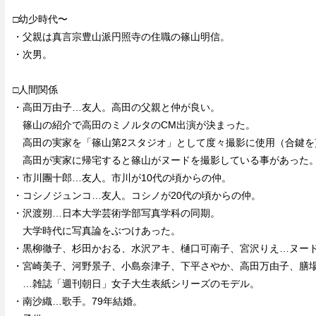
□幼少時代〜
・父親は真言宗豊山派円照寺の住職の篠山明信。
・次男。
□人間関係
・高田万由子…友人。高田の父親と仲が良い。
篠山の紹介で高田のミノルタのCM出演が決まった。
高田の実家を「篠山第2スタジオ」として度々撮影に使用（合鍵を
高田が実家に帰宅すると篠山がヌードを撮影している事があった
・市川團十郎…友人。市川が10代の頃からの仲。
・コシノジュンコ…友人。コシノが20代の頃からの仲。
・沢渡朔…日本大学芸術学部写真学科の同期。
大学時代に写真論をぶつけあった。
・黒柳徹子、杉田かおる、水沢アキ、樋口可南子、宮沢りえ…ヌー
・宮崎美子、河野景子、小島奈津子、下平さやか、高田万由子、膳
…雑誌「週刊朝日」女子大生表紙シリーズのモデル。
・南沙織…歌手。79年結婚。