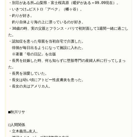
・別荘がある所…山梨県・富士桜高原（暖炉がある＝09.09現在）。

・いきつけ…ビストロ「アベク」（幡ヶ谷）。

・釣りが好き。

　釣り自体より海の上に漂っているのが好き。

・30歳の時、実の父親とフランス・パリで初対面して1週間一緒に過ごし
た。

・認知症を患った母親を当初自宅で介護した。

　徘徊が毎日出るようになって施設に入れた。

　※著書「母の日記」を出版

・長男を妊娠した時、何も知らずに堕胎専門の産婦人科に行ってしまっ
た。

・長男を溺愛していた。

・長女は幼い頃にアトピー性皮膚炎を患った。

・長女の夫はアメリカ人。

■秋川リサ

□人間関係

・立木義浩…友人。
