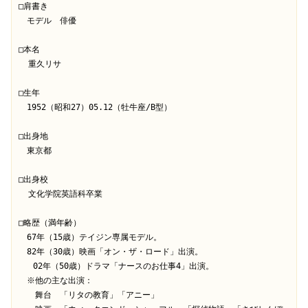
□肩書き

　モデル　俳優

□本名

  重久リサ

□生年

　1952（昭和27）05.12（牡牛座/B型）

□出身地

　東京都

□出身校

  文化学院英語科卒業

□略歴（満年齢）

　67年（15歳）テイジン専属モデル。

　82年（30歳）映画「オン・ザ・ロード」出演。

   02年（50歳）ドラマ「ナースのお仕事4」出演。

　※他の主な出演：

　　舞台　「リタの教育」「アニー」
