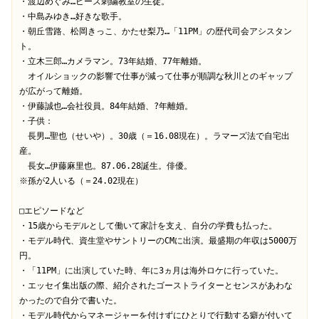
・渡辺めぐみ…ビーズ刺繍教室の生徒。

・中島みゆき…好きな歌手。

・朝丘雪路、松岡きっこ、かたせ梨乃…「11PM」の歴代司会アシスタン
ト。

・立木三郎…カメラマン。73年結婚、77年離婚。

　オイルショックの影響で仕事が減って仕事が順調な秋川とのギャップ
が広がって離婚。

・伊藤誠也…会社役員。84年結婚、?年離婚。

・子供：

　長男…聖也（せいや）。30歳（＝16.08現在）。ラマーズ法で自宅出
産。

　長女…伊藤麻里也。87.06.28誕生。俳優。

※孫が2人いる（＝24.02現在）

□エピソードなど

・15歳からモデルとして働いて家計を支え、自分の学費も払った。

・モデル時代、資生堂やサントリーのCMに出演。最盛期の年収は5000万
円。

・「11PM」に出演していた時、年に3ヵ月は海外ロケに行っていた。

・エッセイ集出版の際、紹介されたゴーストライターとセンスがあわな
かったので自分で書いた。

・モデル時代からマネージャーを付けずにひとりで行動する癖が付いて