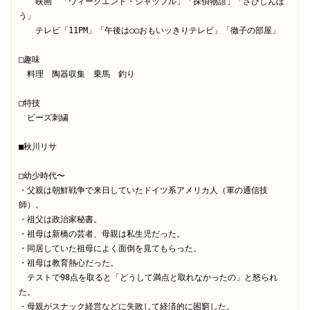
　　映画　「ウィークエンド・シャッフル」「探偵物語」「さびしんぼ
う」

　　テレビ「11PM」「午後は○○おもいッきりテレビ」「徹子の部屋」

□趣味

　料理　陶器収集　乗馬　釣り

□特技

　ビーズ刺繍

■秋川リサ

□幼少時代〜

・父親は朝鮮戦争で来日していたドイツ系アメリカ人（軍の通信技
師）。

・祖父は政治家秘書。

・祖母は新橋の芸者、母親は私生児だった。

・同居していた祖母によく面倒を見てもらった。

・祖母は教育熱心だった。

　テストで98点を取ると「どうして満点と取れなかったの」と怒られ
た。

・母親がスナック経営などに失敗して経済的に困窮した。
