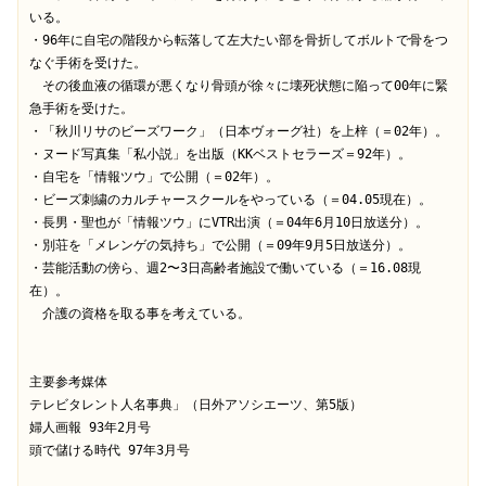
いる。

・96年に自宅の階段から転落して左大たい部を骨折してボルトで骨をつ
なぐ手術を受けた。

　その後血液の循環が悪くなり骨頭が徐々に壊死状態に陥って00年に緊
急手術を受けた。

・「秋川リサのビーズワーク」（日本ヴォーグ社）を上梓（＝02年）。

・ヌード写真集「私小説」を出版（KKベストセラーズ＝92年）。

・自宅を「情報ツウ」で公開（＝02年）。

・ビーズ刺繍のカルチャースクールをやっている（＝04.05現在）。

・長男・聖也が「情報ツウ」にVTR出演（＝04年6月10日放送分）。

・別荘を「メレンゲの気持ち」で公開（＝09年9月5日放送分）。

・芸能活動の傍ら、週2〜3日高齢者施設で働いている（＝16.08現
在）。

　介護の資格を取る事を考えている。

主要参考媒体

テレビタレント人名事典」（日外アソシエーツ、第5版）

婦人画報 93年2月号

頭で儲ける時代 97年3月号
