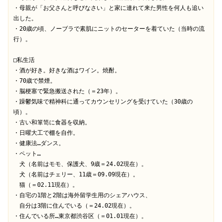
・母親が「お父さんと呼びなさい」と家に連れて来た男性を何人も追い
出した。

・20歳の頃、ノーブラで素肌にニットのセーターを着ていた（当時の流
行）。

□私生活

・酒が好き。好きな酒はワイン。焼酎。

・70歳で禁煙。

・脳梗塞で緊急搬送された（＝23年）。

・躁鬱気味で精神科に通ってカウンセリングを受けていた（30歳の
頃）。

・古い和箪笥に食器を収納。

・日曜大工で棚を自作。

・健康法…ダンス。

・ペット…

　犬（名前はモモ、保護犬、9歳＝24.02現在）。

　犬（名前はチェリー、11歳＝09.09現在）。

　猫（＝02.11現在）。

・自宅の1階と2階は海外留学生用のシェアハウス、

　自分は3階に住んでいる（＝24.02現在）。

・住んでいる所…東京都渋谷区（＝01.01現在）。
