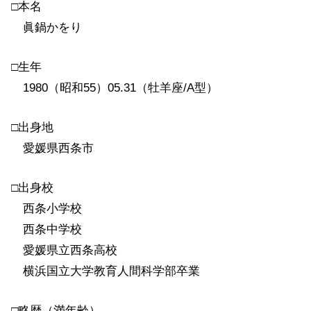
□本名
眞鍋かをり
□生年
1980（昭和55）05.31（牡羊座/A型）
□出身地
愛媛県西条市
□出身校
西条小学校
西条中学校
愛媛県立西条高校
横浜国立大学教育人間科学部卒業
□略歴（満年齢）