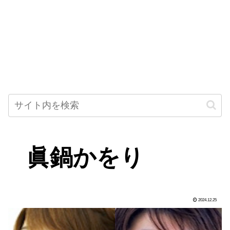
眞鍋かをり
2024.12.25