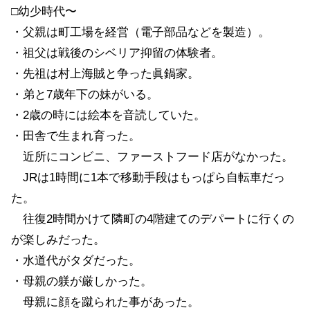
□幼少時代〜
・父親は町工場を経営（電子部品などを製造）。
・祖父は戦後のシベリア抑留の体験者。
・先祖は村上海賊と争った眞鍋家。
・弟と7歳年下の妹がいる。
・2歳の時には絵本を音読していた。
・田舎で生まれ育った。
近所にコンビニ、ファーストフード店がなかった。
JRは1時間に1本で移動手段はもっぱら自転車だっ
た。
往復2時間かけて隣町の4階建てのデパートに行くの
が楽しみだった。
・水道代がタダだった。
・母親の躾が厳しかった。
母親に顔を蹴られた事があった。