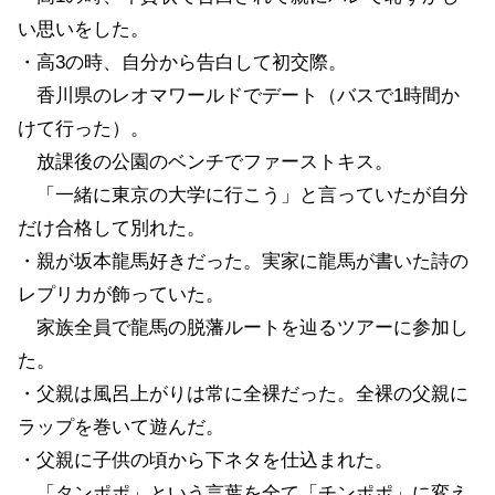
い思いをした。
・高3の時、自分から告白して初交際。
香川県のレオマワールドでデート（バスで1時間か
けて行った）。
放課後の公園のベンチでファーストキス。
「一緒に東京の大学に行こう」と言っていたが自分
だけ合格して別れた。
・親が坂本龍馬好きだった。実家に龍馬が書いた詩の
レプリカが飾っていた。
家族全員で龍馬の脱藩ルートを辿るツアーに参加し
た。
・父親は風呂上がりは常に全裸だった。全裸の父親に
ラップを巻いて遊んだ。
・父親に子供の頃から下ネタを仕込まれた。
「タンポポ」という言葉を全て「チンポポ」に変え