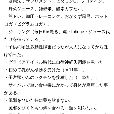
・健康法…サプリメント。ビタミンC。プロテイン。
野菜ジュース。雑穀米。酸素カプセル。
筋トレ。加圧トレーニング。おがくず風呂。ホット
ヨガ（ビグラムヨガ）。
ジョギング（毎日6㎞走る、鍵・Iphone・ジュース代
だけを持って走る）。
・子供の頃は多動性障害だったが大人になってからほ
ぼ治った。
・グラビアアイドル時代に自律神経失調症を患った。
・初めて乳がん検診を受けた（＝11年）。
・子宮頸がんのワクチンを接種した（＝12年）。
・サイパンで重い食中毒にかかって身体が麻痺した事
がある。
・風邪をひいた時に薬を飲まない。
風邪をひくともつ鍋を食べる。熱を測らない。