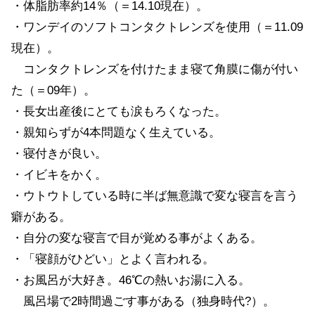
・体脂肪率約14％（＝14.10現在）。
・ワンデイのソフトコンタクトレンズを使用（＝11.09
現在）。
コンタクトレンズを付けたまま寝て角膜に傷が付い
た（＝09年）。
・長女出産後にとても涙もろくなった。
・親知らずが4本問題なく生えている。
・寝付きが良い。
・イビキをかく。
・ウトウトしている時に半ば無意識で変な寝言を言う
癖がある。
・自分の変な寝言で目が覚める事がよくある。
・「寝顔がひどい」とよく言われる。
・お風呂が大好き。46℃の熱いお湯に入る。
風呂場で2時間過ごす事がある（独身時代?）。