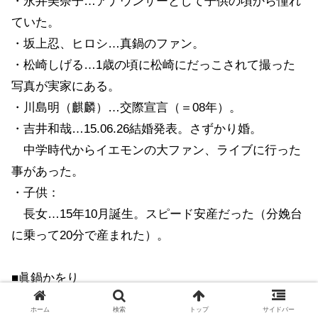
・永井美奈子…アナウンサーとして子供の頃から憧れ
ていた。
・坂上忍、ヒロシ…真鍋のファン。
・松崎しげる…1歳の頃に松崎にだっこされて撮った
写真が実家にある。
・川島明（麒麟）…交際宣言（＝08年）。
・吉井和哉…15.06.26結婚発表。さずかり婚。
中学時代からイエモンの大ファン、ライブに行った
事があった。
・子供：
長女…15年10月誕生。スピード安産だった（分娩台
に乗って20分で産まれた）。
■眞鍋かをり
ホーム
検索
トップ
サイドバー