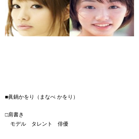
■眞鍋かをり（まなべ かをり）
□肩書き
モデル タレント 俳優