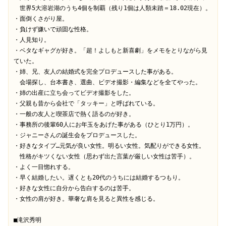
　世界5大溶岩湖のうち4個を制覇（残り1個は人類未踏＝18.02現在）。

・面倒くさがり屋。

・負けず嫌いで頑固な性格。

・人見知り。

・ベタなギャグが好き。「超！よしもと新喜劇」をメモをとりながら見
ていた。

・姉、兄、友人の結婚式を完全プロデュースした事がある。

　会場探し、台本書き、選曲、ビデオ撮影・編集などを全てやった。

・姉の出産に立ち会ってビデオ撮影をした。

・父親も昔から会社で「タッキー」と呼ばれている。

・一般の友人と喫茶店で熱く語るのが好き。

・事務所の後輩60人にお年玉をあげた事がある（ひとり1万円）。

・ジャニーさんの誕生会をプロデュースした。

・好きなタイプ…元気が良い女性。明るい女性。気配りができる女性。

　性格がキツくない女性（思わず出た言葉が厳しい女性は苦手）。

・よく一目惚れする。

・早く結婚したい。遅くとも20代のうちには結婚するつもり。

・好きな女性に自分から告白するのは苦手。

・女性の肩が好き。華奢な肩を見ると異性を感じる。

■滝沢秀明
