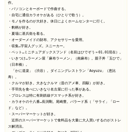
作。

・パソコンとキーボードで作曲する。

・自宅に通信カラオケがある（ひとりで歌う）。

・モノを作るのが大好き。休日によくホームセンターに行く。

・豹柄が好き。

・夏場に甚兵衛を着る。

・オーダーメイドの財布、アクセサリーを愛用。

・収集…宇宙人グッズ。スニーカー。

・ペット…ミニチュアダックスフンド（名前はひでぞう＝01.01現在）。

・いきつけ…ラーメン屋「麻布ラーメン」（南麻布）。親子丼「玉ひで」
（日本橋）。

　「かに道楽」（渋谷）。ダイニングレストラン「Aoyuzu」（恵比
寿）。

・クルマが好き。大きなクルマ（昔のアメ車、四駆）が好き。

・手羽先を食べにいきなり名古屋に行った事がある。

・プロレスは特に有刺鉄線デスマッチ系が好き。　

・カラオケの十八番…長渕剛。尾崎豊。バラード系（「サライ」「ロー
ド」など）。

・スーパーマーケットが好き。

　近所のスーパーマーケットで食料品を大量に大人買いするのがストレ
ス解消法。
