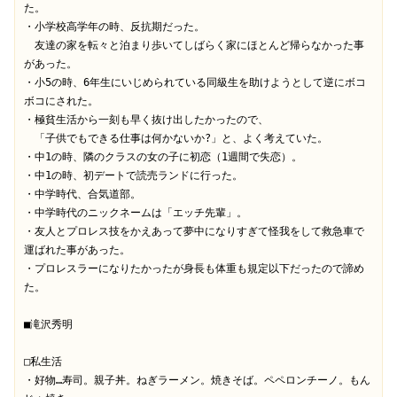
た。

・小学校高学年の時、反抗期だった。

　友達の家を転々と泊まり歩いてしばらく家にほとんど帰らなかった事
があった。

・小5の時、6年生にいじめられている同級生を助けようとして逆にボコ
ボコにされた。

・極貧生活から一刻も早く抜け出したかったので、

　「子供でもできる仕事は何かないか?」と、よく考えていた。

・中1の時、隣のクラスの女の子に初恋（1週間で失恋）。

・中1の時、初デートで読売ランドに行った。

・中学時代、合気道部。

・中学時代のニックネームは「エッチ先輩」。

・友人とプロレス技をかえあって夢中になりすぎて怪我をして救急車で
運ばれた事があった。

・プロレスラーになりたかったが身長も体重も規定以下だったので諦め
た。

■滝沢秀明

□私生活

・好物…寿司。親子丼。ねぎラーメン。焼きそば。ペペロンチーノ。もん