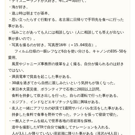
・ディズニーランドが大好き。年に2〜3回行く。

・海が好き。

・遊ぶ時は朝までが基本。

・思い立ったらすぐ行動する。名古屋に日帰りで手羽先を食べに行った
事がある。

・悩みごとがあっても人には相談しない（人に相談しても答えが出ない
事が多いので）。

・写真を撮るのが好き。写真歴16年（＝15.04現在）。

   フィルム仕様の一眼レフなど6台を使い分ける。キャノンのEOS-5Dを
愛用。

　風景やジャニーズ事務所の後輩をよく撮る。自分が撮られるのは好き
ではない。

・満員電車で貧血を起こした事がある。

・30歳を過ぎてから自然に親しみたいという気持ちが強くなった。

・東日本大震災後、ボランティアで石巻に20回以上訪問。

　食料を持参して炊き出しを行った。自らの運転で行った事がある。

・エジプト、インドなどエキゾチックな国に興味がある。

・友人と一緒にアフリカの砂漠で1週間サバイバル生活をした事がある。

　持参した食料で食事を野外で作った。テントを張って寝袋で寝た。

・一般人とチームを組んで世界各地の溶岩湖を探検。

　道中を撮影したVTRで自分で編集してナレーションを入れる。

　人が3人しか降りていない溶岩湖に降りた事がある（滝沢が4人目）。
