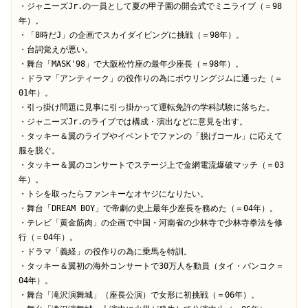
・ジャニーズJr.の一員として夏の甲子園の開会式でミニライブ（＝98
年）。

・「8時だJ」の企画でスカイダイビングに挑戦（＝98年）。

・台詞覚えが悪い。

・舞台「MASK'98」で大阪松竹座の最年少座長（＝98年）。

・ドラマ「アンティーク」の役作りの為にボウリングジムに通った（＝
01年）。

・引っ掛け問題に見事に引っ掛かって運転免許の学科試験に落ちた。

・ジャニーズJr.のライブでは構成・演出などに意見を出す。

・タッキー＆翼のライブやイベントでファンの「脱げコール」に応えて
服を脱ぐ。

・タッキー＆翼のコンサートでステージ上で金網電流爆破マッチ（＝03
年）。

・トシを取ったらファンキーなオヤジになりたい。

・舞台「DREAM BOY」で帝劇の史上最年少座長を務めた（＝04年）。

・テレビ「黄金筋肉」の企画で中国・河南省の少林寺で少林寺拳法を修
行（＝04年）。

・ドラマ「義経」の役作りの為に乗馬を特訓。

・タッキー＆翼初の海外コンサートで30万人を動員（タイ・バンコク＝
04年）。

・舞台「滝沢演舞城」（座長公演）で女形に初挑戦（＝06年）。
