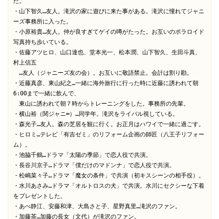
た。

・山下智久…友人。滝沢の家に遊びに来た事がある。滝沢に憧れてジャニ
ーズ事務所に入った。

・小原裕貴…友人。仲が良すぎてゲイの噂がたった。お互いのポラロイド
写真持ち歩いている。

・佐藤アツヒロ、山口達也、堂本光一、松本潤、山下智久、生田斗真、
村上信五

　…友人（ジャニーズ友の会）。お互いに敬語禁止。会計は割り勘。

・近藤真彦、東山紀之…一緒に海外旅行に行った時に近藤に誘われて朝
6:00まで一緒に飲んで、

　東山に誘われて朝７時からトレーニングをした。事務所の先輩。

・横山裕（関ジャニ∞）…同学年。滝沢をライバル視している。

・森光子…友人。森の芝居を観に行く。お正月はハワイで一緒に過ごす。

・ヒロミ…テレビ「有吉ゼミ」のリフォーム企画の師匠（八王子リフォー
ム）。

・池脇千鶴…ドラマ「太陽の季節」で恋人役で共演。

・長谷川京子…ドラマ「僕だけのマドンナ」で恋人役で共演。

・松嶋菜々子…ドラマ「魔女の条件」で共演（初キスシーンの相手役）。

・水川あさみ…ドラマ「オルトロスの犬」で共演。水川にセクシーな下着
をプレゼントした。

・あべ静江、安藤和津、大島さと子、星野真里…滝沢のファン。

・加藤茶…加藤の長女（文代）が滝沢のファン。
