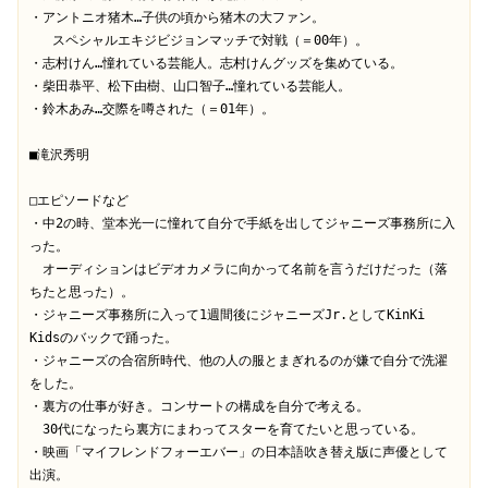
・アントニオ猪木…子供の頃から猪木の大ファン。

   スペシャルエキジビジョンマッチで対戦（＝00年）。

・志村けん…憧れている芸能人。志村けんグッズを集めている。

・柴田恭平、松下由樹、山口智子…憧れている芸能人。

・鈴木あみ…交際を噂された（＝01年）。

■滝沢秀明

□エピソードなど

・中2の時、堂本光一に憧れて自分で手紙を出してジャニーズ事務所に入
った。

　オーディションはビデオカメラに向かって名前を言うだけだった（落
ちたと思った）。

・ジャニーズ事務所に入って1週間後にジャニーズJr.としてKinKi 
Kidsのバックで踊った。

・ジャニーズの合宿所時代、他の人の服とまぎれるのが嫌で自分で洗濯
をした。

・裏方の仕事が好き。コンサートの構成を自分で考える。

　30代になったら裏方にまわってスターを育てたいと思っている。

・映画「マイフレンドフォーエバー」の日本語吹き替え版に声優として
出演。
