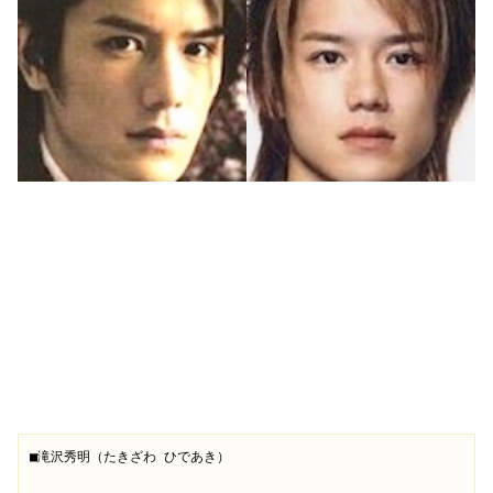
■滝沢秀明（たきざわ ひであき）
