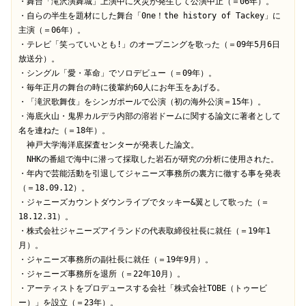
・舞台「滝沢演舞城」上演中に火災が発生して公演中止（＝06年）。

・自らの半生を題材にした舞台「0ne！the history of Tackey」に
主演（＝06年）。

・テレビ「笑っていいとも!」のオープニングを歌った（＝09年5月6日
放送分）。

・シングル「愛・革命」でソロデビュー（＝09年）。

・毎年正月の舞台の時に後輩約60人にお年玉をあげる。

・「滝沢歌舞伎」をシンガポールで公演（初の海外公演＝15年）。

・海底火山・鬼界カルデラ内部の溶岩ドームに関する論文に著者として
名を連ねた（＝18年）。

　神戸大学海洋底探査センターが発表した論文。

　NHKの番組で海中に潜って採取した岩石が研究の分析に使用された。

・年内で芸能活動を引退してジャニーズ事務所の裏方に徹する事を発表
（＝18.09.12）。

・ジャニーズカウントダウンライブでタッキー&翼として歌った（＝
18.12.31）。

・株式会社ジャニーズアイランドの代表取締役社長に就任（＝19年1
月）。

・ジャニーズ事務所の副社長に就任（＝19年9月）。

・ジャニーズ事務所を退所（＝22年10月）。

・アーティストをプロデュースする会社「株式会社TOBE（トゥービ
ー）」を設立（＝23年）。
