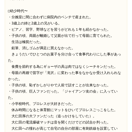
□幼少時代〜

・分娩室に間に合わずに病院内のベンチで産まれた。

・3歳上の姉と2歳上の兄がいる。

・ピアノ、習字、野球などを習うがどれも１年も続かなかった。

・子供の頃、両親が離婚して父親が出て行って母親に育てられた。

　生活は極貧だった。

　鉛筆、消しゴムが満足に買えなかった。

　きょうだいでひとつのお菓子を分け合って食事代わりにした事があっ
た。

　食費を節約する為にギョーザの具は肉ではなくシーチキンだった。

・母親の再婚で苗字が「滝沢」に変わった事をなかなか受け入れられな
かった。

・子供の頃、恥ずかしがりやで人前で話すことが出来なかった。

・子供の頃、巨人ファンだった。「ジャイアンツ友の会」に入ってい
た。

・小学校時代、プロレスが大好きだった。

　休み時間になると体育館にマットをひいてプロレスごっこをした。

　大仁田厚の大ファンだった（追っかけをしていた）。

　大仁田の電流爆破マッチは音を聞くだけでどの試合か判った。

　大仁田への憧れが高じて自宅の自分の部屋に有刺鉄線を設置してい