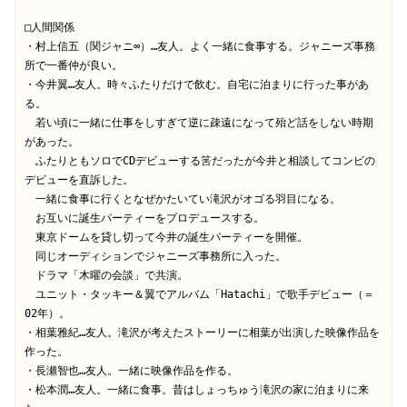
□人間関係

・村上信五（関ジャニ∞）…友人。よく一緒に食事する。ジャニーズ事務
所で一番仲が良い。

・今井翼…友人。時々ふたりだけで飲む。自宅に泊まりに行った事があ
る。

　若い頃に一緒に仕事をしすぎて逆に疎遠になって殆ど話をしない時期
があった。

　ふたりともソロでCDデビューする筈だったが今井と相談してコンビの
デビューを直訴した。

　一緒に食事に行くとなぜかたいてい滝沢がオゴる羽目になる。

　お互いに誕生パーティーをプロデュースする。

　東京ドームを貸し切って今井の誕生パーティーを開催。

　同じオーディションでジャニーズ事務所に入った。

　ドラマ「木曜の会談」で共演。

　ユニット・タッキー＆翼でアルバム「Hatachi」で歌手デビュー（＝
02年）。

・相葉雅紀…友人。滝沢が考えたストーリーに相葉が出演した映像作品を
作った。

・長瀬智也…友人。一緒に映像作品を作る。

・松本潤…友人。一緒に食事。昔はしょっちゅう滝沢の家に泊まりに来