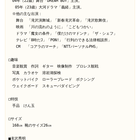
　04年（22歳）舞台「DREAM BOY」主演。

   05年（23歳）大河ドラマ「義経」主演。

　※他の主な出演：

　　舞台　「滝沢演舞城」「新春滝沢革命」「滝沢歌舞伎」

　　映画　「川の流れのように」「こどもつかい」

　　ドラマ「魔女の条件」「僕だけのマドンナ」「ザ・シェフ」

　　テレビ「8時だJ」「PON!」「行列のできる法律相談所」

　　CM 　「コアラのマーチ」「NTTパーソナルPHS」

□趣味

　音楽観賞　作詞　ギター　映像制作　プロレス観戦　

　写真　カラオケ　溶岩湖探検

　ポケットバイク　ローラーブレード　ボクシング　

　ウェイクボード　スキューバダイビング

□特技

　手品　けん玉

□サイズ

　168㎝ 靴のサイズ26㎝

■滝沢秀明
