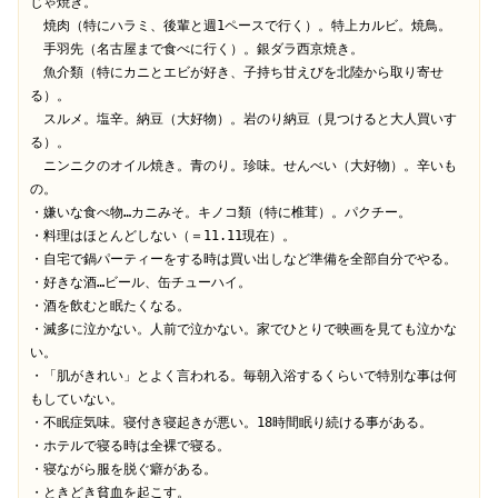
じゃ焼き。

　焼肉（特にハラミ、後輩と週1ペースで行く）。特上カルビ。焼鳥。

　手羽先（名古屋まで食べに行く）。銀ダラ西京焼き。

　魚介類（特にカニとエビが好き、子持ち甘えびを北陸から取り寄せ
る）。

　スルメ。塩辛。納豆（大好物）。岩のり納豆（見つけると大人買いす
る）。

　ニンニクのオイル焼き。青のり。珍味。せんべい（大好物）。辛いも
の。

・嫌いな食べ物…カニみそ。キノコ類（特に椎茸）。パクチー。

・料理はほとんどしない（＝11.11現在）。

・自宅で鍋パーティーをする時は買い出しなど準備を全部自分でやる。

・好きな酒…ビール、缶チューハイ。

・酒を飲むと眠たくなる。

・滅多に泣かない。人前で泣かない。家でひとりで映画を見ても泣かな
い。

・「肌がきれい」とよく言われる。毎朝入浴するくらいで特別な事は何
もしていない。

・不眠症気味。寝付き寝起きが悪い。18時間眠り続ける事がある。

・ホテルで寝る時は全裸で寝る。

・寝ながら服を脱ぐ癖がある。

・ときどき貧血を起こす。
