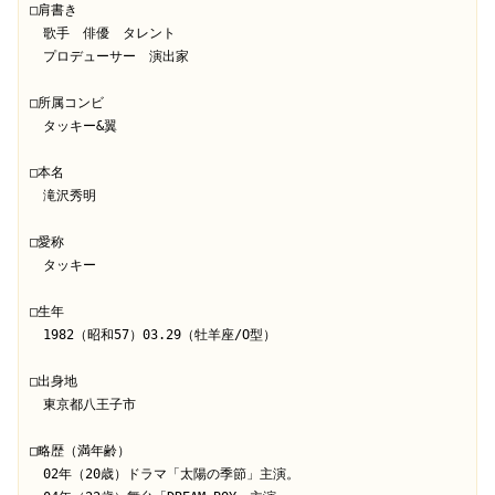
□肩書き

　歌手　俳優　タレント　

　プロデューサー　演出家

□所属コンビ

　タッキー&翼

□本名

　滝沢秀明

□愛称

　タッキー

□生年

　1982（昭和57）03.29（牡羊座/O型）

□出身地

　東京都八王子市

□略歴（満年齢）

　02年（20歳）ドラマ「太陽の季節」主演。
