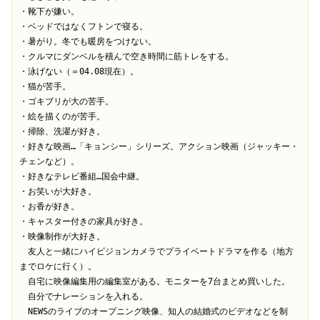
・靴下が嫌い。

・ベッドではなくフトンで寝る。

・暑がり。冬でも暖房をつけない。

・クルマにダンベルを積んで空き時間に筋トレをする。

・泳げない（＝04.08現在）。

・猫が苦手。

・ゴキブリが大の苦手。

・絵を描くのが苦手。

・掃除、洗濯が好き。

・好きな映画…「キョンシー」シリーズ。アクション映画（ジャッキー・
チェンなど）。

・好きなテレビ番組…国会中継。

・お笑いが大好き。

・お香が好き。

・キャスター付きの家具が好き。

・映像制作が大好き。

　友人と一緒にハイビジョンカメラでプライベートドラマを作る（地方
までロケに行く）。

　自宅に映像編集用の編集室がある。モニターを7台まとめ買いした。

　自分でナレーションを入れる。

　NEWSのライブのオープニング映像、知人の結婚式のビデオなどを制