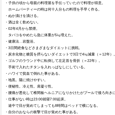
・子供の頃から母親の料理屋を手伝っていたので料理が得意。
ホームパーティーの時は何十人分もの料理を手早く作る。
・ぬか漬けを漬ける。
・酒は全く飲めない。
・02年4月から禁煙。
タバコをやめたら急に体重が5㎏増えた。
・健康法…岩盤浴。
・3日間絶食などさまざまなダイエットに挑戦。
・炭水化物と糖質を摂らないダイエットで3日で4㎏減量（＝12年）
・ゴルフのラウンド中に転倒して左足首を骨折（＝22年）。
手術で入れたチタンを入れっぱなしにしている。
・ハワイで貧血で倒れた事がある。
・地黒。陽に焼けやすい。
・便秘性。冷え性。肩凝り性。
・腰痛が悪化して椎間板ヘルニアになりかけたがプールで後ろ向き
・仕事がない時は23:00就寝7:00起床。
途中で目が覚めてしまっても8時間はベッドで横になる。
・自分のおならの衝撃で目が覚めた事がある。