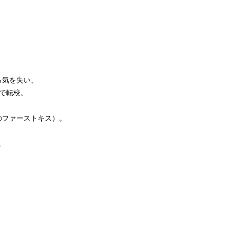
る気を失い、
で転校。
のファーストキス）。
。
。