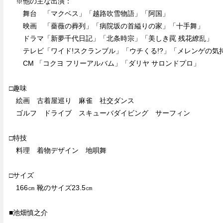
※他の主な出演：
舞台 「マクベス」「越路吹雪物語」「阿国」
映画 「薔薇の葬列」「病院坂の首縊りの家」「十手舞」
ドラマ「新夢千代日記」「北条時宗」「美しき罠 残花繚乱」
テレビ「ワイド!スクランブル」「ウチくる!?」「メレンゲの気
CM 「コクヨ フリーアルバム」「ダリヤ サロンドプロ」
□趣味
絵画 古着屋巡り 麻雀 社交ダンス
ゴルフ ドライブ スキューバダイビング サーフィン
□特技
料理 着物デザイン 地唄舞
□サイズ
166㎝ 靴のサイズ23.5㎝
■池畑慎之介