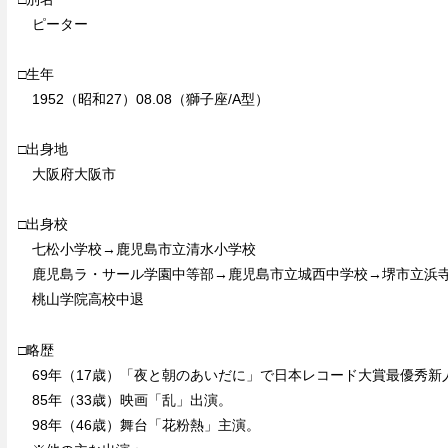
ピーター
□生年
1952（昭和27）08.08（獅子座/A型）
□出身地
大阪府大阪市
□出身校
七松小学校→鹿児島市立清水小学校
鹿児島ラ・サール学園中等部→鹿児島市立城西中学校→堺市立
桃山学院高校中退
□略歴
69年（17歳）「夜と朝のあいだに」で日本レコード大賞最優秀新
85年（33歳）映画「乱」出演。
98年（46歳）舞台「花粉熱」主演。