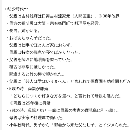
□幼少時代〜
・父親は吉村雄輝は日舞吉村流家元（人間国宝）。※98年他界
・母方の祖父母は大阪・宗右衛門町で料理屋を経営。
・長男。姉がいる。
・おばあちゃん子だった。
父親は仕事でほとんど家におらず、
母親は持病の喘息で寝てばかりだった。
・父親を師匠に地唄舞を習っていた。
稽古は非常に厳しかった。
間違えると竹の棒で叩かれた。
・父親に「芸人は学はいりまへん」と言われて保育園も幼稚園も行
・5歳の時、両親が離婚。
「どちらにつくか好きな方を選べ」と言われて母親を選んだ。
※両親は25年後に再婚
・7歳の時、母親と姉と一緒に母親の実家の鹿児島に引っ越し、
母親は実家の料理屋で働いた。
・小学校時代、男子から「都会から来た父なし子」とイジメられた