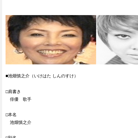
■池畑慎之介（いけはた しんのすけ）
□肩書き
俳優 歌手
□本名
池畑慎之介
□別名