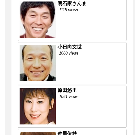
明石家さんま
1115 views
小日向文世
1080 views
原田悠里
1061 views
仲里依紗