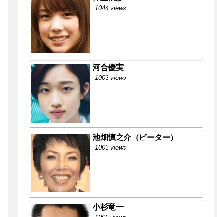
1044 views
河合優実
1003 views
池畑慎之介（ピーター）
1003 views
小杉竜一