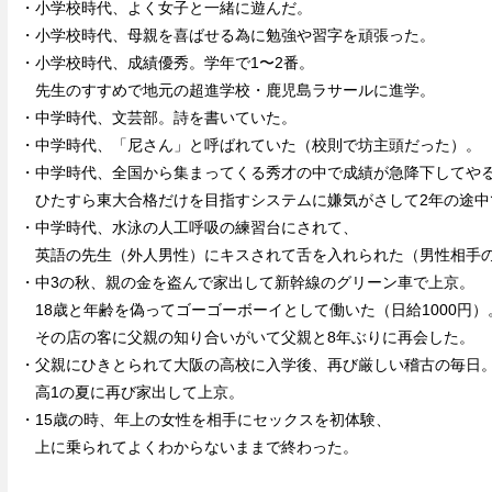
・小学校時代、よく女子と一緒に遊んだ。
・小学校時代、母親を喜ばせる為に勉強や習字を頑張った。
・小学校時代、成績優秀。学年で1〜2番。
先生のすすめで地元の超進学校・鹿児島ラサールに進学。
・中学時代、文芸部。詩を書いていた。
・中学時代、「尼さん」と呼ばれていた（校則で坊主頭だった）。
・中学時代、全国から集まってくる秀才の中で成績が急降下してや
ひたすら東大合格だけを目指すシステムに嫌気がさして2年の途中
・中学時代、水泳の人工呼吸の練習台にされて、
英語の先生（外人男性）にキスされて舌を入れられた（男性相手
・中3の秋、親の金を盗んで家出して新幹線のグリーン車で上京。
18歳と年齢を偽ってゴーゴーボーイとして働いた（日給1000円）
その店の客に父親の知り合いがいて父親と8年ぶりに再会した。
・父親にひきとられて大阪の高校に入学後、再び厳しい稽古の毎日
高1の夏に再び家出して上京。
・15歳の時、年上の女性を相手にセックスを初体験、
上に乗られてよくわからないままで終わった。