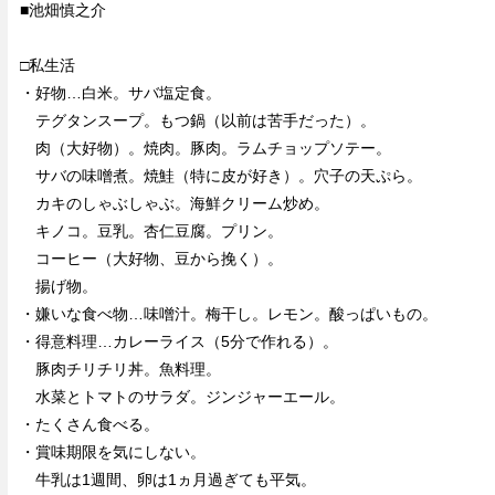
■池畑慎之介
□私生活
・好物…白米。サバ塩定食。
テグタンスープ。もつ鍋（以前は苦手だった）。
肉（大好物）。焼肉。豚肉。ラムチョップソテー。
サバの味噌煮。焼鮭（特に皮が好き）。穴子の天ぷら。
カキのしゃぶしゃぶ。海鮮クリーム炒め。
キノコ。豆乳。杏仁豆腐。プリン。
コーヒー（大好物、豆から挽く）。
揚げ物。
・嫌いな食べ物…味噌汁。梅干し。レモン。酸っぱいもの。
・得意料理…カレーライス（5分で作れる）。
豚肉チリチリ丼。魚料理。
水菜とトマトのサラダ。ジンジャーエール。
・たくさん食べる。
・賞味期限を気にしない。
牛乳は1週間、卵は1ヵ月過ぎても平気。