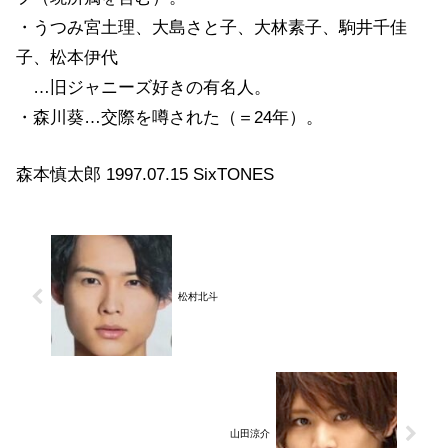
・うつみ宮土理、大島さと子、大林素子、駒井千佳
子、松本伊代
…旧ジャニーズ好きの有名人。
・森川葵…交際を噂された（＝24年）。
森本慎太郎 1997.07.15 SixTONES
松村北斗
山田涼介