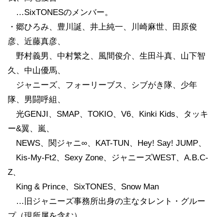
…SixTONESのメンバー。
・郷ひろみ、豊川誕、井上純一、川崎麻世、田原俊
彦、近藤真彦、
野村義男、中村繁之、風間俊介、生田斗真、山下智
久、中山優馬、
ジャニーズ、フォーリーブス、シブがき隊、少年
隊、男闘呼組、
光GENJI、SMAP、TOKIO、V6、Kinki Kids、タッキ
ー&翼、嵐、
NEWS、関ジャニ∞、KAT-TUN、Hey! Say! JUMP、
Kis-My-Ft2、Sexy Zone、ジャニーズWEST、A.B.C-
Z、
King & Prince、SixTONES、Snow Man
…旧ジャニーズ事務所出身の主なタレント・グルー
プ（現所属を含む）。