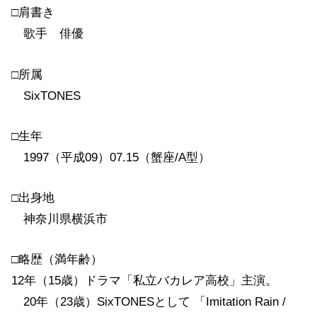
□肩書き
歌手 俳優
□所属
SixTONES
□生年
1997（平成09）07.15（蟹座/A型）
□出身地
神奈川県横浜市
□略歴（満年齢）
12年（15歳）ドラマ「私立バカレア高校」主演。
20年（23歳）SixTONESとして 「Imitation Rain /