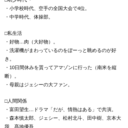
・小学校時代、空手の全国大会で4位。
・中学時代、体操部。
□私生活
・好物…肉（大好物）。
・洗濯機がまわっているのをぼーっと眺めるのが好
き。
・10日間休みを貰ってアマゾンに行った（南米を縦
断）。
・母親はジェシーの大ファン。
□人間関係
・富田望生…ドラマ「だが、情熱はある」で共演。
・森本慎太郎、ジェシー、松村北斗、田中樹、京本大
我、髙地優吾