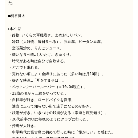
た。

■桐谷健太

□私生活

・好物…いくらの軍艦巻き。まめおしりパン。

　冷奴（大好物、毎日食べる）。卵豆腐。ピータン豆腐。

　空芯菜炒め。りんごジュース。

・嫌いな食べ物…しいたけ。きゅうり。

・時間がある時は自分で自炊する。

・どこでも眠れる。

・売れない頃によく金縛りにあった（多い時は月10回）。

・好きな映画…「耳をすませば」。

・ペット…ウーパールーパー（＝10.04現在）。

・23歳の頃から三線をやっていた。

・自転車が好き。ロードバイクを愛用。

　適当に走って知らない街で迷子になるのが好き。

・銭湯が好き。いきつけの銭湯がある（常連と顔見知り）。

・20代前半の頃に毎晩のようにクラブに行った。

・沖縄が大好き。

　中学時代に宮古島に初めて行った時に「懐かしい」と感じた。
