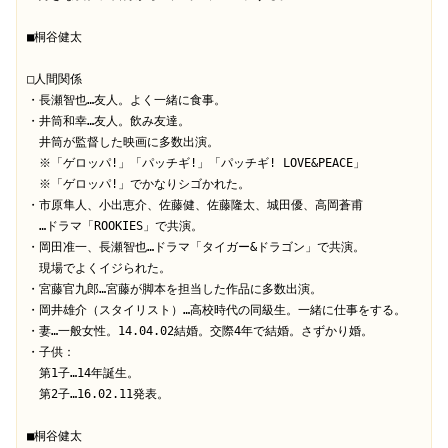
■桐谷健太

□人間関係

・長瀬智也…友人。よく一緒に食事。

・井筒和幸…友人。飲み友達。

　井筒が監督した映画に多数出演。

　※「ゲロッパ!」「パッチギ!」「パッチギ! LOVE&PEACE」

　※「ゲロッパ!」でかなりシゴかれた。

・市原隼人、小出恵介、佐藤健、佐藤隆太、城田優、高岡蒼甫

　…ドラマ「ROOKIES」で共演。

・岡田准一、長瀬智也…ドラマ「タイガー&ドラゴン」で共演。

　現場でよくイジられた。

・宮藤官九郎…宮藤が脚本を担当した作品に多数出演。

・岡井雄介（スタイリスト）…高校時代の同級生。一緒に仕事をする。

・妻…一般女性。14.04.02結婚。交際4年で結婚。さずかり婚。

・子供：

　第1子…14年誕生。

　第2子…16.02.11発表。

■桐谷健太
