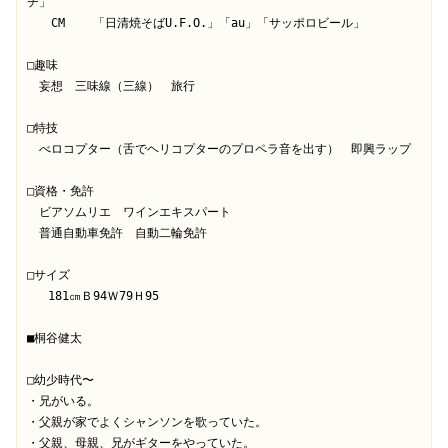
チ」

　　CM    「日清焼そばU.F.O.」「au」「サッポロビール」

□趣味

　妄想　三味線（三線）　旅行

□特技

　べロコプター（舌でヘリコプターのプロペラ音を出す）　即興ラップ

□資格・免許

　ビアソムリエ　ワインエキスパート

　普通自動車免許　自動二輪免許

□サイズ

   181㎝Ｂ94Ｗ79Ｈ95

■桐谷健太

□幼少時代〜

・兄がいる。

・父親が家でよくシャンソンを歌っていた。

・父親、母親、兄がギターをやっていた。
