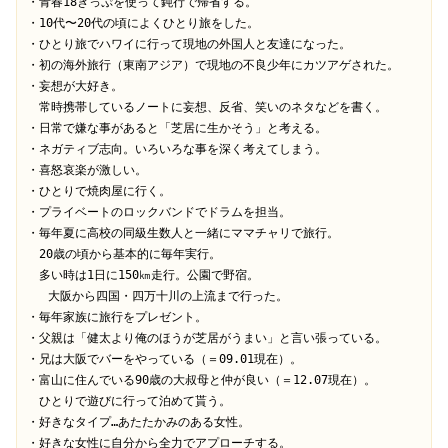
・青春18きっぷを使って鈍行で帰省する。

・10代〜20代の頃によくひとり旅をした。

・ひとり旅でハワイに行って現地の外国人と友達になった。

・初の海外旅行（東南アジア）で現地の不良少年にカツアゲされた。

・妄想が大好き。

　常時携帯しているノートに妄想、反省、笑いのネタなどを書く。

・日常で嫌な事があると「芝居に生かそう」と考える。

・ネガティブ志向。いろいろな事を深く考えてしまう。

・喜怒哀楽が激しい。

・ひとりで焼肉屋に行く。

・プライベートのロックバンドでドラムを担当。

・毎年夏に高校の同級生数人と一緒にママチャリで旅行。

　20歳の頃から基本的に毎年実行。

　多い時は1日に150㎞走行。公園で野宿。

   大阪から四国・四万十川の上流まで行った。

・毎年家族に旅行をプレゼント。

・父親は「健太より俺のほうが芝居がうまい」と言い張っている。

・兄は大阪でバーをやっている（＝09.01現在）。

・富山に住んでいる90歳の大叔母と仲が良い（＝12.07現在）。

　ひとりで遊びに行って泊めて貰う。

・好きなタイプ…あたたかみのある女性。

・好きな女性に自分から全力でアプローチする。
