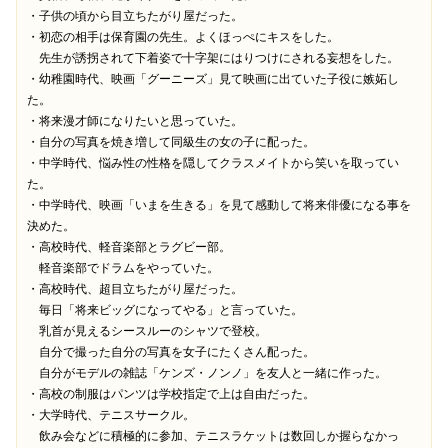
・子供の頃から目立ちたがり屋だった。

・初恋の相手は保育園の先生。よくほっぺにキスをした。

　先生が誘拐されて下着姿で十字架にはりつけにされる妄想をした。

・幼稚園時代、映画「グーニーズ」見て映画に出ていた子役に嫉妬し
た。

・将来漫才師になりたいと思っていた。

・自分の写真を焼き増して同級生の女の子に配った。

・中学時代、悩み性の性格を隠してクラスメイトから笑いを取ってい
た。

・中学時代、映画「いまを生きる」を見て感動して将来俳優になる事を
決めた。

・高校時代、軽音楽部とラグビー部。

　軽音楽部でドラムをやっていた。

・高校時代、超目立ちたがり屋だった。

　毎日「将来ビッグになってやる」と言っていた。

　乳首が見えるシースルーのシャツで登校。

　自分で撮った自分の写真を女子にたくさん配った。

　自分がモデルの雑誌「ケンズ・ノンノ」を友人と一緒に作った。　

・高校の制服はパンツは学校指定で上は自由だった。

・大学時代、テニスサークル。

　飲み会などに積極的に参加、テニスラケットは数回しか握らなかっ