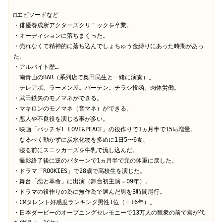
□エピソードなど

・俳優養成所アクターズクリニックを卒業。

・オーディションに落ちまくった。

・売れなくて精神的に落ち込んでしょちゅう金縛りにあった時期があっ
た。

・アルバイト歴…

　南青山のBAR（系列店で奥田民生と一緒に演奏）。

　テレアポ。ラーメン屋。バーテン。チラシ投函。肉体労働。

・武田鉄矢のモノマネができる。

・マキロンのモノマネ（音マネ）ができる。

・悪人や不良役を演じる事が多い。

・映画「パッチギ! LOVE&PEACE」の役作りで1ヵ月半で15㎏増量。

　なるべく動かずに炭水化物を多めに1日5〜6食、

　寝る前にスニッカーズを牛乳で流し込んだ。

　撮影終了後に逆のパターンで1ヵ月半で元の体重に戻した。

・ドラマ「ROOKIES」で28歳で高校生を演じた。

・舞台「恋と革命」に出演（舞台初主演＝09年）。

・ドラマの役作りの為に無作為で選んだ男を3時間尾行。

・CMタレント好感度ランキング男性1位（＝16年）。

・日本ダービーのオープニングセレモニーで13万人の観衆の前で君が代