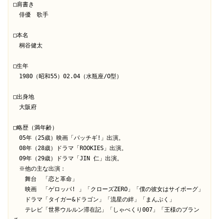
□肩書き

　俳優　歌手

□本名

　桐谷健太

□生年

　1980（昭和55）02.04（水瓶座/O型）

□出身地

　大阪府

□略歴（満年齢）

　05年（25歳）映画「パッチギ!」出演。

　08年（28歳）ドラマ「ROOKIES」出演。

　09年（29歳）ドラマ「JIN 仁」出演。

　※他の主な出演：

　　舞台　「恋と革命」

　　映画　「ゲロッパ! 」「クローズZERO」「僕の彼女はサイボーグ」

　　ドラマ「タイガー&ドラゴン」「流星の絆」「まんぷく」

　　テレビ「世界ウルルン滞在記」「しゃべくり007」「王様のブラン