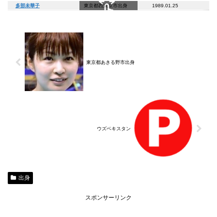
多部未華子
東京都西東京市出身
1989.01
スクロールできます
東京都あきる野市出身
ウズベキスタン
出身
スポンサーリンク