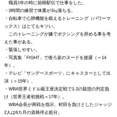
職員1年の時に箱根駅伝で仕事をした。
・2時間の練習で体重が3㎏落ちる。
・自転車で心肺機能を鍛えるトレーニング（パワーマ
ックス）はとてもキツい。
このトレーニングが嫌でボクシングを辞める事を考
えた事がある。
・緊張しやすい。
・写真集「FIGHT」で後ろ姿のヌードを披露（＝14
年）。
・テレビ「サンデースポーツ」にキャスターとして出
演（＝15年）。
・WBA世界ミドル級王座決定戦で1-2の疑惑の判定負
け（世界王者初挑戦＝17年）。
WBA会長が再戦を指示、村田を負けとしたジャッジ
2人は6カ月の資格停止処分。