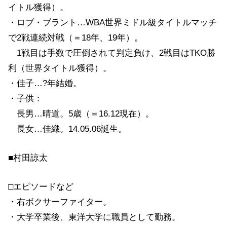
イトル獲得）。
・ロブ・ブラント…WBA世界ミドル級タイトルマッチ
で2戦連続対戦（＝18年、19年）。
1戦目は手数で圧倒されて判定負け、2戦目はTKO勝
利（世界タイトル獲得）。
・佳子…?年結婚。
・子供：
長男…晴道。5歳（＝16.12現在）。
長女…佳織。14.05.06誕生。
■村田諒太
□エピソードなど
・右ボクサーファイター。
・大学卒業後、東洋大学に職員として勤務。