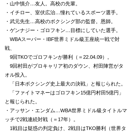
・山中慎介…友人。高校の先輩。
・イチロー、室伏広治…憧れているスポーツ選手。
・武元先生…高校のボクシング部の監督。恩師。
・ゲンナジー・ゴロフキン…目標にしていた選手。
WBAスーパー・IBF世界ミドル級王座統一戦で対
戦、
9回TKOでゴロフキンが勝利（＝22.04.09）。
9回村田がプロキャリア初のダウン、村田陣営がタ
オル投入。
「日本ボクシング史上最大の決戦」と報じられた。
「ファイトマネーはゴロフキン15億円村田5億円」
と報じられた。
・アッサン・エンダム…WBA世界ミドル級タイトルマ
ッチで2戦連続対戦（＝17年）。
1戦目は疑惑の判定負け、2戦目はTKO勝利（世界タ