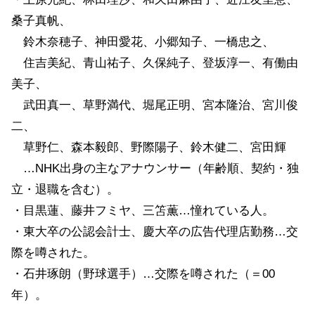
桑子真帆、
鈴木奈穂子、神田愛花、小郷知子、一橋忠之、
住吉美紀、青山祐子、久保純子、登坂淳一、有働由
美子、
武田真一、草野満代、堀尾正明、宮本隆治、宮川俊
二、
草野仁、森本毅郎、野際陽子、鈴木健二、宮田輝
…NHK出身の主なアナウンサー（年齢順、契約・独
立・退職を含む）。
・目黒蓮、藤井フミヤ、三笘薫…憧れている人。
・東大卒の公認会計士、慶大卒の広告代理店勤務…交
際を噂された。
・石井琢朗（野球選手）…交際を噂された（＝00
年）。