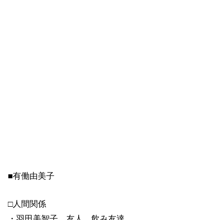
■有働由美子
□人間関係
・羽田美智子…友人。飲み友達。