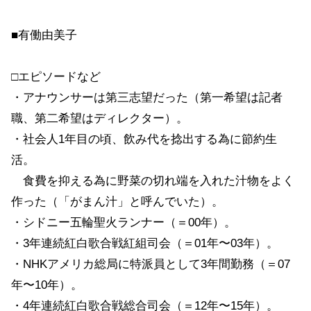
■有働由美子
□エピソードなど
・アナウンサーは第三志望だった（第一希望は記者
職、第二希望はディレクター）。
・社会人1年目の頃、飲み代を捻出する為に節約生
活。
食費を抑える為に野菜の切れ端を入れた汁物をよく
作った（「がまん汁」と呼んでいた）。
・シドニー五輪聖火ランナー（＝00年）。
・3年連続紅白歌合戦紅組司会（＝01年〜03年）。
・NHKアメリカ総局に特派員として3年間勤務（＝07
年〜10年）。
・4年連続紅白歌合戦総合司会（＝12年〜15年）。