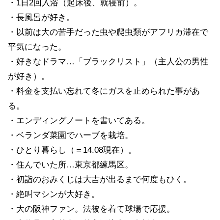
・1日2回入浴（起床後、就寝前）。
・長風呂が好き。
・以前は大の苦手だった虫や爬虫類がアフリカ滞在で
平気になった。
・好きなドラマ…「ブラックリスト」（主人公の男性
が好き）。
・料金を支払い忘れて冬にガスを止められた事があ
る。
・エンディングノートを書いてある。
・ベランダ菜園でハーブを栽培。
・ひとり暮らし（＝14.08現在）。
・住んでいた所…東京都練馬区。
・初詣のおみくじは大吉が出るまで何度もひく。
・絶叫マシンが大好き。
・大の阪神ファン。法被を着て球場で応援。