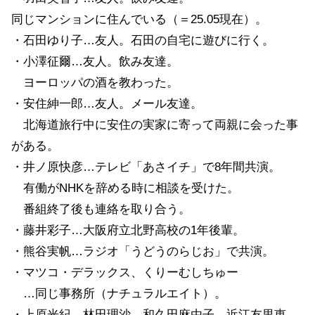
同じマンションに住んでいる（＝25.05現在）。
・石田ゆり子…友人。石田の自宅に遊びに行く。
・小澤征爾…友人。飲み友達。
ヨーロッパの酒を教わった。
・安住紳一郎…友人。メール友達。
北海道旅行中に安住の実家に寄って両親に会った事
がある。
・井ノ原快彦…テレビ「あさイチ」で8年間共演。
有働がNHKを辞める時に相談を受けた。
番組終了後も連絡を取り合う。
・藤井彩子…大阪府立北野高校の1年後輩。
・熊谷実帆…ラジオ「うどうのらじお」で共演。
・マツコ・デラックス、くりーむしちゅー
…同じ事務所（ナチュラルエイト）。
・上原光紀、林田理沙、和久田麻由子、近江友里恵、