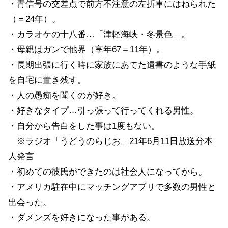
・青信号の交差点で前方不注意の左折車にはねられた
（＝24年）。
・カラオケの十八番…「津軽海峡・冬景色」。
・母親はガンで他界（享年67＝11年）。
・長期出張に行く時に家族にあてた遺書のような手紙
を自宅に置き残す。
・人の愚痴を聞くのが好き。
・好きなタイプ…引っ張って行ってくれる男性。
・自分から告白をした事は1度もない。
※ラジオ「うどうのらじお」21年6月11日放送分本
人発言
・初めての彼氏ができたのは社会人になってから。
・アメリカ駐在中にマッチングアプリで多数の男性と
出会った。
・ダメンズを好きになった事がある。