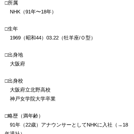
□所属
NHK（91年〜18年）
□生年
1969（昭和44）03.22（牡羊座/Ｏ型）
□出身地
大阪府
□出身校
大阪府立北野高校
神戸女学院大学卒業
□略歴（満年齢）
91年（22歳）アナウンサーとしてNHKに入社（→18
年退社）。