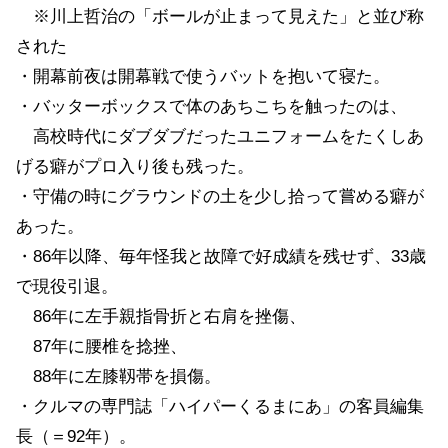
※川上哲治の「ボールが止まって見えた」と並び称
された
・開幕前夜は開幕戦で使うバットを抱いて寝た。
・バッターボックスで体のあちこちを触ったのは、
高校時代にダブダブだったユニフォームをたくしあ
げる癖がプロ入り後も残った。
・守備の時にグラウンドの土を少し拾って嘗める癖が
あった。
・86年以降、毎年怪我と故障で好成績を残せず、33歳
で現役引退。
86年に左手親指骨折と右肩を挫傷、
87年に腰椎を捻挫、
88年に左膝靱帯を損傷。
・クルマの専門誌「ハイパーくるまにあ」の客員編集
長（＝92年）。