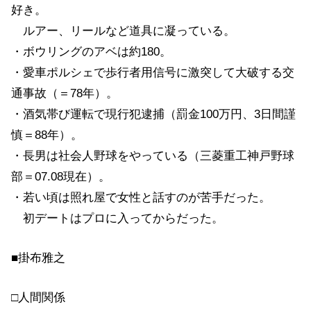
好き。
ルアー、リールなど道具に凝っている。
・ボウリングのアベは約180。
・愛車ポルシェで歩行者用信号に激突して大破する交
通事故（＝78年）。
・酒気帯び運転で現行犯逮捕（罰金100万円、3日間謹
慎＝88年）。
・長男は社会人野球をやっている（三菱重工神戸野球
部＝07.08現在）。
・若い頃は照れ屋で女性と話すのが苦手だった。
初デートはプロに入ってからだった。
■掛布雅之
□人間関係