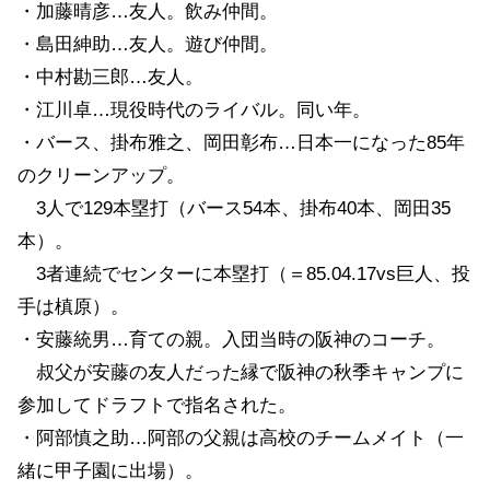
・加藤晴彦…友人。飲み仲間。
・島田紳助…友人。遊び仲間。
・中村勘三郎…友人。
・江川卓…現役時代のライバル。同い年。
・バース、掛布雅之、岡田彰布…日本一になった85年
のクリーンアップ。
3人で129本塁打（バース54本、掛布40本、岡田35
本）。
3者連続でセンターに本塁打（＝85.04.17vs巨人、投
手は槙原）。
・安藤統男…育ての親。入団当時の阪神のコーチ。
叔父が安藤の友人だった縁で阪神の秋季キャンプに
参加してドラフトで指名された。
・阿部慎之助…阿部の父親は高校のチームメイト（一
緒に甲子園に出場）。