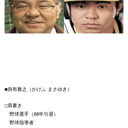
■掛布雅之（かけふ まさゆき）
□肩書き
野球選手（88年引退）
野球指導者