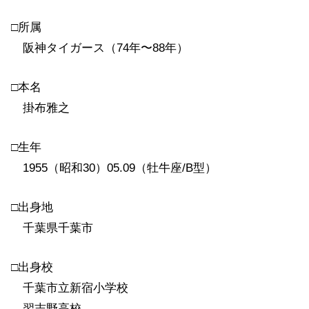
□所属
阪神タイガース（74年〜88年）
□本名
掛布雅之
□生年
1955（昭和30）05.09（牡牛座/B型）
□出身地
千葉県千葉市
□出身校
千葉市立新宿小学校
習志野高校