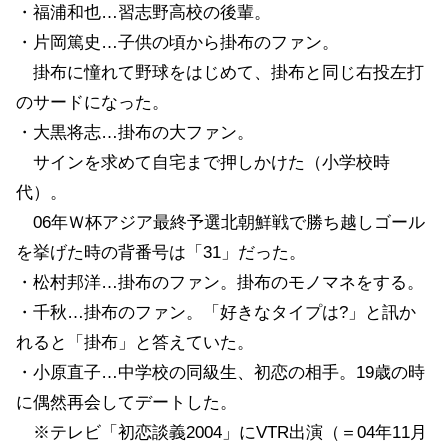
・福浦和也…習志野高校の後輩。
・片岡篤史…子供の頃から掛布のファン。
掛布に憧れて野球をはじめて、掛布と同じ右投左打
のサードになった。
・大黒将志…掛布の大ファン。
サインを求めて自宅まで押しかけた（小学校時
代）。
06年Ｗ杯アジア最終予選北朝鮮戦で勝ち越しゴール
を挙げた時の背番号は「31」だった。
・松村邦洋…掛布のファン。掛布のモノマネをする。
・千秋…掛布のファン。「好きなタイプは?」と訊か
れると「掛布」と答えていた。
・小原直子…中学校の同級生、初恋の相手。19歳の時
に偶然再会してデートした。
※テレビ「初恋談義2004」にVTR出演（＝04年11月