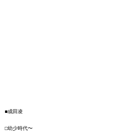
■成田凌
□幼少時代〜