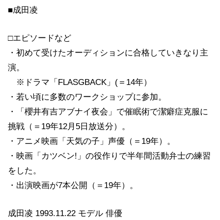
■成田凌
□エピソードなど
・初めて受けたオーディションに合格していきなり主
演。
※ドラマ「FLASGBACK」(＝14年）
・若い頃に多数のワークショップに参加。
・「櫻井有吉アブナイ夜会」で催眠術で潔癖症克服に
挑戦（＝19年12月5日放送分）。
・アニメ映画「天気の子」声優（＝19年）。
・映画「カツベン!」の役作りで半年間活動弁士の練習
をした。
・出演映画が7本公開（＝19年）。
成田凌 1993.11.22 モデル 俳優