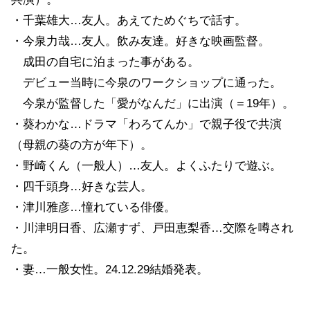
・千葉雄大…友人。あえてためぐちで話す。
・今泉力哉…友人。飲み友達。好きな映画監督。
成田の自宅に泊まった事がある。
デビュー当時に今泉のワークショップに通った。
今泉が監督した「愛がなんだ」に出演（＝19年）。
・葵わかな…ドラマ「わろてんか」で親子役で共演
（母親の葵の方が年下）。
・野崎くん（一般人）…友人。よくふたりで遊ぶ。
・四千頭身…好きな芸人。
・津川雅彦…憧れている俳優。
・川津明日香、広瀬すず、戸田恵梨香…交際を噂され
た。
・妻…一般女性。24.12.29結婚発表。