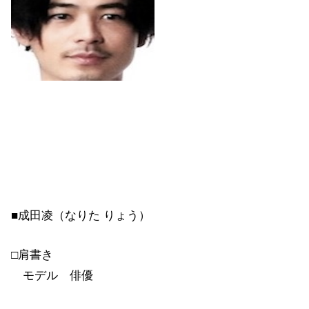
■成田凌（なりた りょう）
□肩書き
モデル 俳優