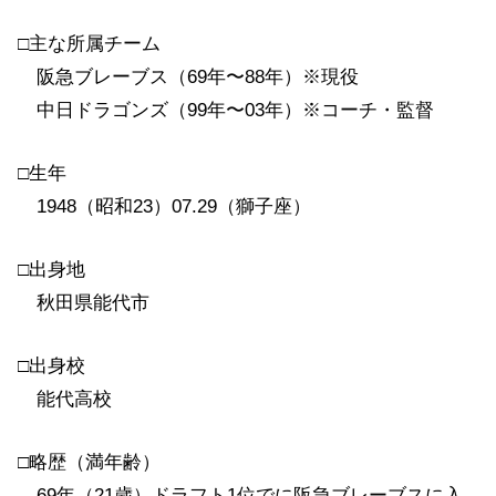
□主な所属チーム
阪急ブレーブス（69年〜88年）※現役
中日ドラゴンズ（99年〜03年）※コーチ・監督
□生年
1948（昭和23）07.29（獅子座）
□出身地
秋田県能代市
□出身校
能代高校
□略歴（満年齢）
69年（21歳）ドラフト1位でに阪急ブレーブスに入