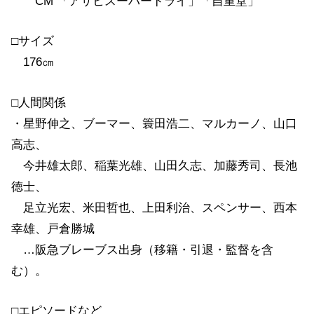
CM 「アサヒスーパードライ」「自重堂」
□サイズ
176㎝
□人間関係
・星野伸之、ブーマー、簑田浩二、マルカーノ、山口
高志、
今井雄太郎、稲葉光雄、山田久志、加藤秀司、長池
徳士、
足立光宏、米田哲也、上田利治、スペンサー、西本
幸雄、戸倉勝城
…阪急ブレーブス出身（移籍・引退・監督を含
む）。
□エピソードなど