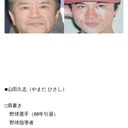
■山田久志（やまだ ひさし）
□肩書き
野球選手（88年引退）
野球指導者