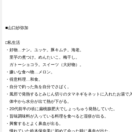
■山口紗弥加
□私生活
・好物…ナン。ユッケ。豚キムチ。海老。
里芋の煮つけ。めんたいこ。梅干し。
ガトーショコラ。スイーツ（大好物）。
・嫌いな食べ物…メロン。
・得意料理…和食。
・自分で釣った魚を自分でさばく。
・風邪で発熱するとみじん切りのタマネギをネットに入れたお湯で
体中から水分が出て熱が下がる。
・20代前半の頃に扁桃腺肥大でしょっちゅう発熱していた。
・旨味調味料が入っている料理を食べると湿疹が出る。
・興奮するとよく鼻血が出る。
憧れていた鈴木保奈美に初めて会った時に鼻血が出た。