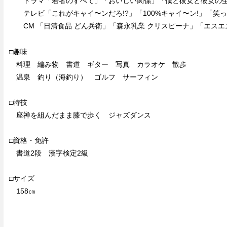
ドラマ「若者のすべて」「おいしい関係」「僕と彼女と彼女の
テレビ「これがキャイ〜ンだろ!?」「100%キャイ〜ン!」「笑っ
CM 「日清食品 どん兵衛」「森永乳業 クリスピーナ」「エスエ
□趣味
料理 編み物 書道 ギター 写真 カラオケ 散歩
温泉 釣り（海釣り） ゴルフ サーフィン
□特技
座禅を組んだまま膝で歩く ジャズダンス
□資格・免許
書道2段 漢字検定2級
□サイズ
158㎝