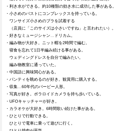
・利き水ができる。約10種類の効き水に成功した事がある。
・小さめのバストにコンプレックスを持っている。
ワンサイズ小さめのブラを試着する
（店員に「このサイズは小さいですね」と言われたい）。
・好きなミュージシャン…ドリカム。
・編み物が大好き。ニット帽を2時間で編む。
寝食を忘れて1日半編み続ける事がある。
ウェディングドレスを自分で編みたい。
編み物教室に通っていた。
・中国語に興味関心がある。
・パンティを眺めるのが好き。観賞用に購入する。
・収集…60年代のバービー人形。
・写真が好き。ポラロイドカメラを持ち歩いている。
・UFOキャッチャーが好き。
・カラオケが大好き。6時間歌い続けた事がある。
・ひとりで行動できる。
ひとりで電車に乗って遊びに行く。
ひとり焼肉が平気。