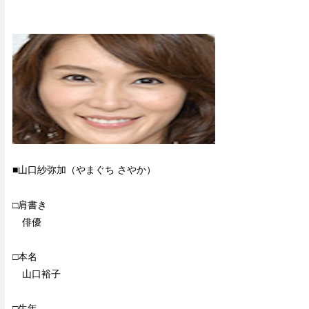
■山口紗弥加（やまぐち さやか）
□肩書き
俳優
□本名
山口裕子
□生年