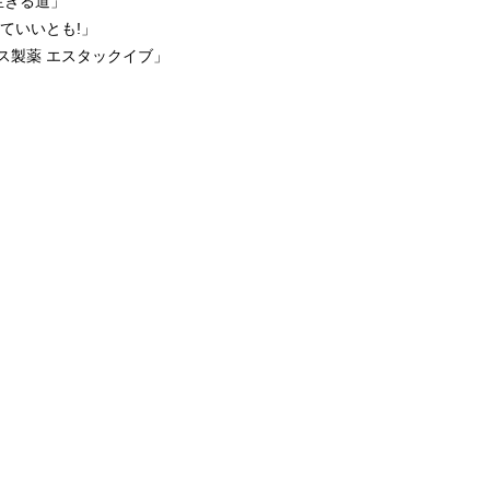
生きる道」
ていいとも!」
ス製薬 エスタックイブ」