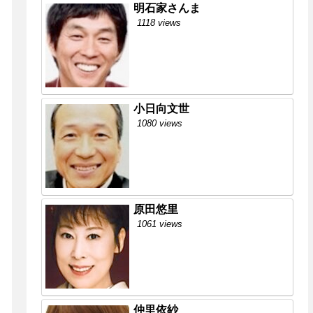
明石家さんま
1118 views
小日向文世
1080 views
原田悠里
1061 views
仲里依紗