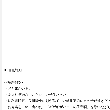
■山口紗弥加
□幼少時代〜
・兄と弟がいる。
・あまり笑わないおとなしい子供だった。
・幼稚園時代、反町隆史に顔が似ていた幼馴染みの男の子が好きだ
お弁当を一緒に食べた。「ギザギザハートの子守唄」を歌いながら