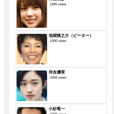
1045 views
池畑慎之介（ピーター）
1006 views
河合優実
1004 views
小杉竜一