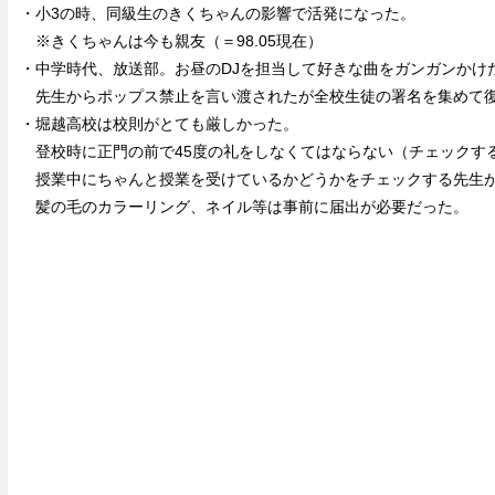
・小3の時、同級生のきくちゃんの影響で活発になった。
※きくちゃんは今も親友（＝98.05現在）
・中学時代、放送部。お昼のDJを担当して好きな曲をガンガンかけ
先生からポップス禁止を言い渡されたが全校生徒の署名を集めて
・堀越高校は校則がとても厳しかった。
登校時に正門の前で45度の礼をしなくてはならない（チェックす
授業中にちゃんと授業を受けているかどうかをチェックする先生
髪の毛のカラーリング、ネイル等は事前に届出が必要だった。