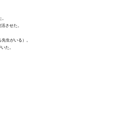
た。
復活させた。
る先生がいる）。
がいた。