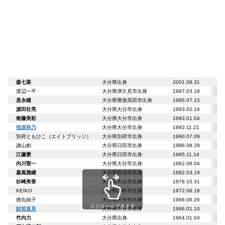
森七菜
大分県出身
2001.08.31
渡辺一平
大分県津久見市出身
1997.03.18
是永瞳
大分県豊後高田市出身
1995.07.15
源田壮亮
大分県大分市出身
1993.02.16
衛藤美彩
大分県大分市出身
1993
指原莉乃
大分県大分市出身
1992.11.21
別府ともひこ（エイトブリッジ）
大分県別府市出身
1990.07.09
諫山創
大分県日田市出身
1986.08.29
江藤愛
大分県日田市出身
1985.11.14
内川聖一
大分県大分市出身
1982.08.04
嘉風雅継
大分県佐伯市出身
1982.03.19
杉崎美香
大分県大分市出身
1978.10.31
KEIKO
大分県臼杵市出身
1972.08.18
徳丸純子
大分県大分市出身
1966.06.26
スクロールできます
財前直見
大分県大分市出身
1966.01.10
竹内力
大分県出身
1964.01.04