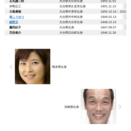
石丸謙二郎
大分県大分市出身
1953.11.01
伊勢正三
大分県津久見市出身
1951.11.13
大島康徳
大分県中津市出身
1950.10.16 – 2021
南こうせつ
大分県竹中村出身
1949.02.13
錦野旦
大分県大分市出身
1948.12.14
藤田紀子
大分県出身
1947.09.07
苅谷俊介
大分県日出町出身
1946.11.26
熊本県出身
宮崎県出身