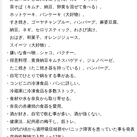
茶そば（キムチ、納豆、卵黄を混ぜて食べる）。
ホットケーキ、パンケーキ（大好物）。
すき焼き。ゴーヤチャンプルー。ハンバーグ。麻婆豆腐。
納豆。ネギ。セロリスティック。わさび漬け。
おはぎ。和菓子。オレンジジュース。
スイーツ（大好物）。
・嫌いな食べ物…シャコ。パクチー。
・得意料理…黄身納豆キムチスパゲティ。ジェノベーゼ。
たこ焼き（たこ焼き器を持っている）。ハンバーグ。
・自宅でひとりで鍋をする事がある。
・コンビニの冷凍食品・パンに詳しい。
冷蔵庫に冷凍食品を多数ストック。
・食材や水を奈良から取り寄せる。
・奈良の赤膚焼の食器を愛用。
・酒が好き。自宅で飲む事が多い。酒が強くない。
・健康法…紀州産の梅干し。筋トレ。
・10代の頃から過呼吸症候群やパニック障害を患っていた事を発表（
・突発性難聴で入院（＝17年）。