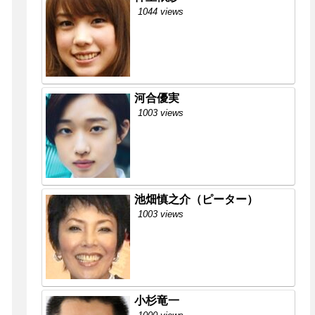
1044 views
河合優実
1003 views
池畑慎之介（ピーター）
1003 views
小杉竜一