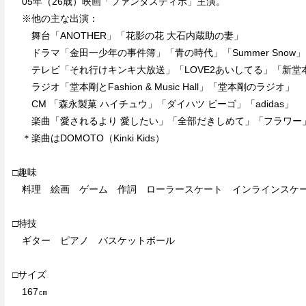
05年（26歳）映画「ファンタスティポ」主演。
※他の主な出演：
舞台「ANOTHER」「花影の花 大石内蔵助の妻」
ドラマ「金田一少年の事件簿」「青の時代」「Summer Snow」
テレビ「それ行けキンキ大放送」「LOVE2あいしてる」「新堂
ラジオ「堂本剛とFashion & Music Hall」「堂本剛のラジオ」
CM 「森永製菓 ハイチュウ」「ダイハツ ビーゴ」「adidas」
楽曲「愛されるより 愛したい」「全部だきしめて」「フラワー
＊楽曲はDOMOTO（Kinki Kids）
□趣味
料理 絵画 ゲーム 作詞 ローラースケート インラインスケ
□特技
ギター ピアノ バスケットボール
□サイズ
167㎝