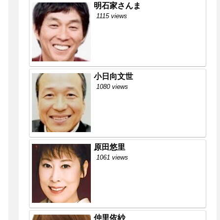
明石家さんま
1115 views
小日向文世
1080 views
原田悠里
1061 views
仲里依紗