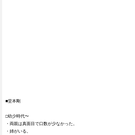
■堂本剛
□幼少時代〜
・両親は真面目で口数が少なかった。
・姉がいる。