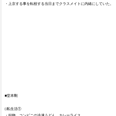
・上京する事を転校する当日までクラスメイトに内緒にしていた。
■堂本剛
□私生活①
・好物…コンビニの冷凍うどん。カレーライス。