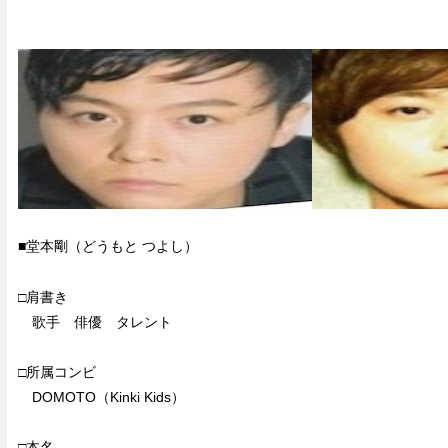
■堂本剛（どうもと つよし）
□肩書き
歌手 俳優 タレント
□所属コンビ
DOMOTO（Kinki Kids）
□本名