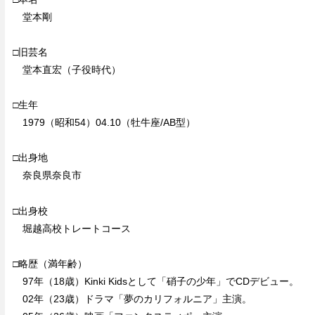
堂本剛
□旧芸名
堂本直宏（子役時代）
□生年
1979（昭和54）04.10（牡牛座/AB型）
□出身地
奈良県奈良市
□出身校
堀越高校トレートコース
□略歴（満年齢）
97年（18歳）Kinki Kidsとして「硝子の少年」でCDデビュー。
02年（23歳）ドラマ「夢のカリフォルニア」主演。