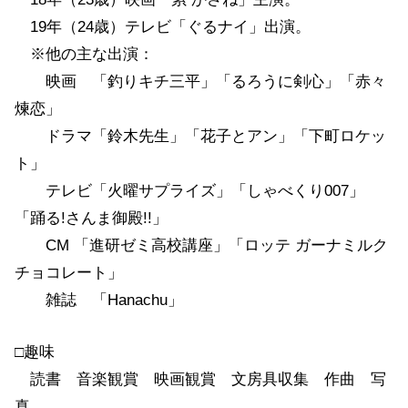
19年（24歳）テレビ「ぐるナイ」出演。
※他の主な出演：
映画 「釣りキチ三平」「るろうに剣心」「赤々
煉恋」
ドラマ「鈴木先生」「花子とアン」「下町ロケッ
ト」
テレビ「火曜サプライズ」「しゃべくり007」
「踊る!さんま御殿!!」
CM 「進研ゼミ高校講座」「ロッテ ガーナミルク
チョコレート」
雑誌 「Hanachu」
□趣味
読書 音楽観賞 映画観賞 文房具収集 作曲 写
真