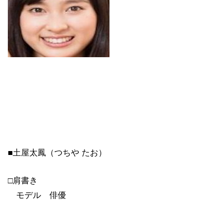
■土屋太鳳（つちや たお）
□肩書き
モデル 俳優