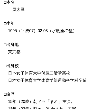
□本名
土屋太鳳
□生年
1995（平成07）02.03（水瓶座/O型）
□出身地
東京都
□出身校
日本女子体育大学付属二階堂高校
日本女子体育大学体育学部運動科学科卒業
□略歴
15年（20歳）朝ドラ「まれ」主演。
18年（23歳）映画「累 かさね」主演。