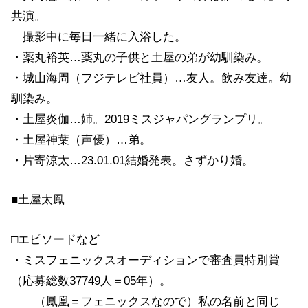
共演。
撮影中に毎日一緒に入浴した。
・薬丸裕英…薬丸の子供と土屋の弟が幼馴染み。
・城山海周（フジテレビ社員）…友人。飲み友達。幼
馴染み。
・土屋炎伽…姉。2019ミスジャパングランプリ。
・土屋神葉（声優）…弟。
・片寄涼太…23.01.01結婚発表。さずかり婚。
■土屋太鳳
□エピソードなど
・ミスフェニックスオーディションで審査員特別賞
（応募総数37749人＝05年）。
「（鳳凰＝フェニックスなので）私の名前と同じ