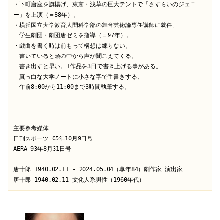
・下町唐座を旗揚げ、東京・浅草の巨大テントで「さすらいのジェニ
ー」を上演（＝88年）。
・横浜国立大学教育人間科学部の舞台芸術論専任講師に就任、
　学生劇団・劇団唐ゼミを指導（＝97年）。
・戯曲を書く時は前もって構想は練らない。
　書いていると頭の中から声が聞こえてくる。
　書き出すと早い。1作品を3日で書き上げる事がある。
　真っ白な大学ノートに小さな字で手書きする。
　午前8:00から11:00まで3時間執筆する。
主要参考媒体
日刊スポーツ 05年10月9日号
AERA 93年8月31日号
唐十郎 1940.02.11 - 2024.05.04（享年84）劇作家 演出家
唐十郎 1940.02.11 文化人系男性（1960年代）