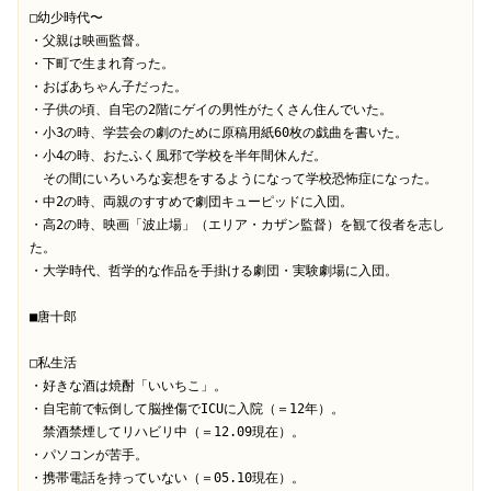
□幼少時代〜
・父親は映画監督。
・下町で生まれ育った。
・おばあちゃん子だった。
・子供の頃、自宅の2階にゲイの男性がたくさん住んでいた。
・小3の時、学芸会の劇のために原稿用紙60枚の戯曲を書いた。
・小4の時、おたふく風邪で学校を半年間休んだ。
　その間にいろいろな妄想をするようになって学校恐怖症になった。
・中2の時、両親のすすめで劇団キューピッドに入団。
・高2の時、映画「波止場」（エリア・カザン監督）を観て役者を志し
た。
・大学時代、哲学的な作品を手掛ける劇団・実験劇場に入団。
■唐十郎
□私生活
・好きな酒は焼酎「いいちこ」。
・自宅前で転倒して脳挫傷でICUに入院（＝12年）。
　禁酒禁煙してリハビリ中（＝12.09現在）。
・パソコンが苦手。
・携帯電話を持っていない（＝05.10現在）。