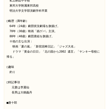
　私立駒込中学校
　東邦大学附属東邦高校　
　明治大学文学部演劇学科卒業
□略歴（満年齢）
　64年（24歳）劇団状況劇場を旗揚げ。
　70年（30歳）映画「銭ゲバ」主演。
　88年（48歳）劇団唐組を旗揚げ。
　※他の主な出演：
　　映画「夏の嵐」「新宿泥棒日記」「ジャズ大名」
　　ドラマ「黄金の日日」「北の国から2002 遺言」「ヤンキー母校に
帰る」
□趣味
　釣り
□特記事項
   元妻は李麗仙
   長男は大鶴義丹
■唐十郎