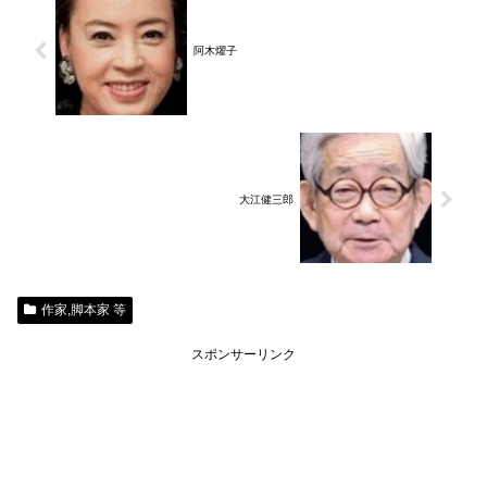
阿木燿子
大江健三郎
作家,脚本家 等
スポンサーリンク