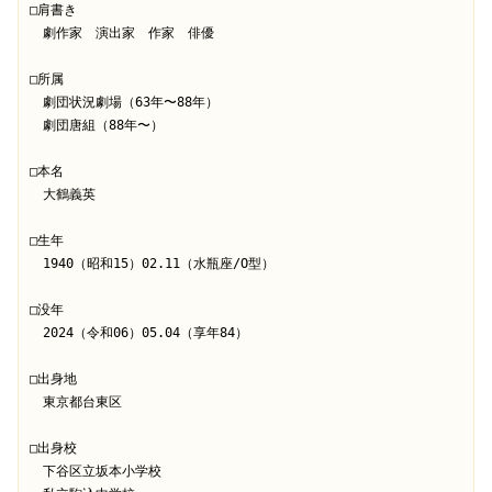
□肩書き
　劇作家　演出家　作家　俳優　
□所属
　劇団状況劇場（63年〜88年）
　劇団唐組（88年〜）
□本名
　大鶴義英
□生年
　1940（昭和15）02.11（水瓶座/O型）
□没年
　2024（令和06）05.04（享年84）
□出身地
　東京都台東区
□出身校
　下谷区立坂本小学校