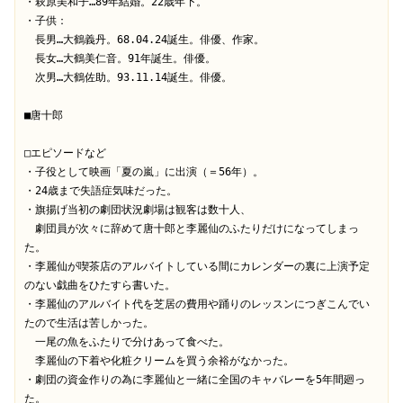
・萩原美和子…89年結婚。22歳年下。
・子供：
　長男…大鶴義丹。68.04.24誕生。俳優、作家。
　長女…大鶴美仁音。91年誕生。俳優。
　次男…大鶴佐助。93.11.14誕生。俳優。
■唐十郎
□エピソードなど
・子役として映画「夏の嵐」に出演（＝56年）。
・24歳まで失語症気味だった。
・旗揚げ当初の劇団状況劇場は観客は数十人、
　劇団員が次々に辞めて唐十郎と李麗仙のふたりだけになってしまっ
た。
・李麗仙が喫茶店のアルバイトしている間にカレンダーの裏に上演予定
のない戯曲をひたすら書いた。
・李麗仙のアルバイト代を芝居の費用や踊りのレッスンにつぎこんでい
たので生活は苦しかった。
　一尾の魚をふたりで分けあって食べた。
　李麗仙の下着や化粧クリームを買う余裕がなかった。
・劇団の資金作りの為に李麗仙と一緒に全国のキャバレーを5年間廻っ
た。