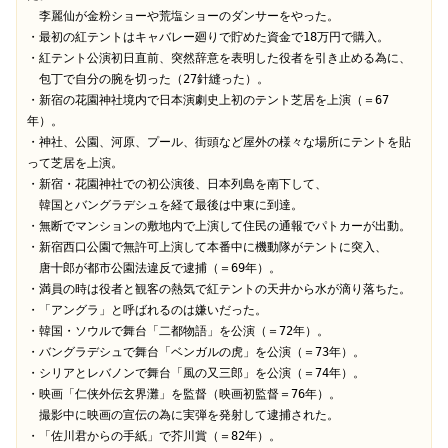
　李麗仙が金粉ショーや荒塩ショーのダンサーをやった。
・最初の紅テントはキャバレー廻りで貯めた資金で18万円で購入。
・紅テント公演初日直前、突然辞意を表明した役者を引き止める為に、
　包丁で自分の腕を切った（27針縫った）。
・新宿の花園神社境内で日本演劇史上初のテント芝居を上演（＝67
年）。
・神社、公園、河原、プール、街頭など屋外の様々な場所にテントを貼
って芝居を上演。　
・新宿・花園神社での初公演後、日本列島を南下して、
　韓国とバングラデシュを経て最後は中東に到達。
・無断でマンションの敷地内で上演して住民の通報でパトカーが出動。
・新宿西口公園で無許可上演して本番中に機動隊がテントに突入、
　唐十郎が都市公園法違反で逮捕（＝69年）。
・満員の時は役者と観客の熱気で紅テントの天井から水が滴り落ちた。
・「アングラ」と呼ばれるのは嫌いだった。
・韓国・ソウルで舞台「二都物語」を公演（＝72年）。
・バングラデシュで舞台「ベンガルの虎」を公演（＝73年）。
・シリアとレバノンで舞台「風の又三郎」を公演（＝74年）。
・映画「仁侠外伝玄界灘」を監督（映画初監督＝76年）。
　撮影中に映画の宣伝の為に実弾を発射して逮捕された。
・「佐川君からの手紙」で芥川賞（＝82年）。