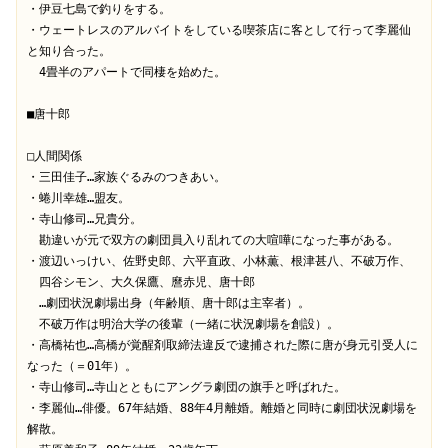
・伊豆七島で釣りをする。
・ウェートレスのアルバイトをしている喫茶店に客として行って李麗仙
と知り合った。
　4畳半のアパートで同棲を始めた。
■唐十郎
□人間関係
・三田佳子…家族ぐるみのつきあい。
・蜷川幸雄…盟友。
・寺山修司…兄貴分。
　勘違いが元で双方の劇団員入り乱れての大喧嘩になった事がある。
・渡辺いっけい、佐野史郎、六平直政、小林薫、根津甚八、不破万作、
　四谷シモン、大久保鷹、麿赤児、唐十郎
　…劇団状況劇場出身（年齢順、唐十郎は主宰者）。
　不破万作は明治大学の後輩（一緒に状況劇場を創設）。
・高橋祐也…高橋が覚醒剤取締法違反で逮捕された際に唐が身元引受人に
なった（＝01年）。
・寺山修司…寺山とともにアングラ劇団の旗手と呼ばれた。
・李麗仙…俳優。67年結婚、88年4月離婚。離婚と同時に劇団状況劇場を
解散。