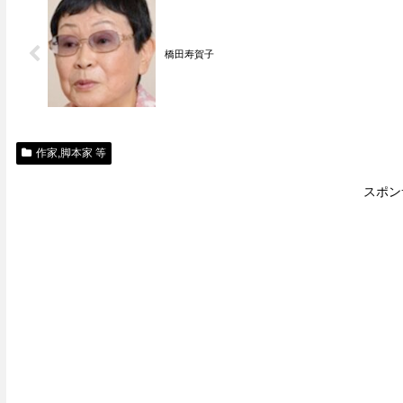
橋田寿賀子
作家,脚本家 等
スポン