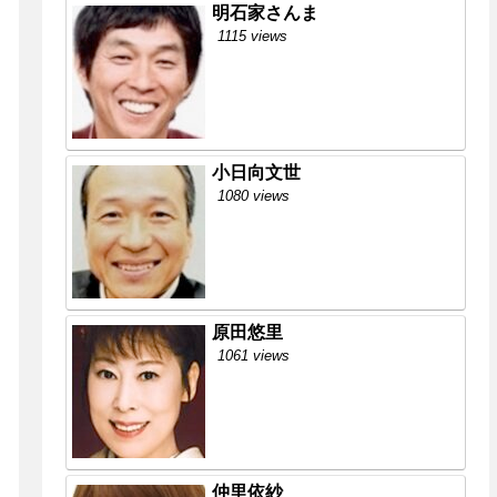
明石家さんま
1115 views
小日向文世
1080 views
原田悠里
1061 views
仲里依紗