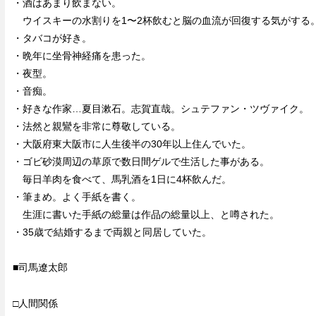
・酒はあまり飲まない。
ウイスキーの水割りを1〜2杯飲むと脳の血流が回復する気がする
・タバコが好き。
・晩年に坐骨神経痛を患った。
・夜型。
・音痴。
・好きな作家…夏目漱石。志賀直哉。シュテファン・ツヴァイク。
・法然と親鸞を非常に尊敬している。
・大阪府東大阪市に人生後半の30年以上住んでいた。
・ゴビ砂漠周辺の草原で数日間ゲルで生活した事がある。
毎日羊肉を食べて、馬乳酒を1日に4杯飲んだ。
・筆まめ。よく手紙を書く。
生涯に書いた手紙の総量は作品の総量以上、と噂された。
・35歳で結婚するまで両親と同居していた。
■司馬遼太郎
□人間関係