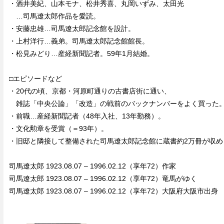
・酒井美紀、山本モナ、松井秀喜、丸岡いずみ、太田光
…司馬遼太郎作品を愛読。
・安藤忠雄…司馬遼太郎記念館を設計。
・上村洋行…義弟。司馬遼太郎記念館館長。
・松見みどり…産経新聞記者。59年1月結婚。
□エピソードなど
・20代の頃、京都・河原町通りの古書店街に通い、
雑誌「中央公論」「改造」の戦前のバックナンバーをよく買った
・前職…産経新聞記者（48年入社、13年勤務）。
・文化勲章を受賞（＝93年）。
・旧邸と隣接して整備された司馬遼太郎記念館に蔵書約2万冊が収め
司馬遼太郎 1923.08.07 – 1996.02.12（享年72）作家
司馬遼太郎 1923.08.07 – 1996.02.12（享年72）竜馬がゆく
司馬遼太郎 1923.08.07 – 1996.02.12（享年72）大阪府大阪市出身