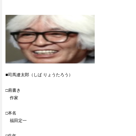
■司馬遼太郎（しば りょうたろう）
□肩書き
作家
□本名
福田定一
□生年