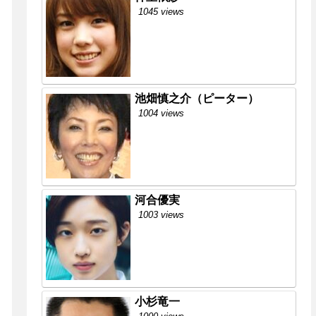
1045 views
池畑慎之介（ピーター）
1004 views
河合優実
1003 views
小杉竜一