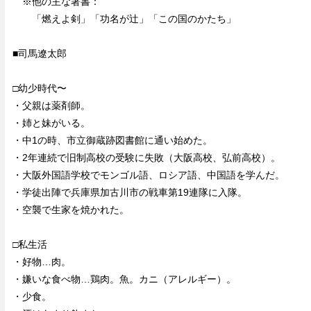
※他の主な著書：
「燃えよ剣」「功名が辻」「この国のかたち」
■司馬遼太郎
□幼少時代〜
・父親は薬剤師。
・姉と妹がいる。
・中1の時、市立御蔵跡図書館に通い始めた。
・2年連続で旧制高校の受験に失敗（大阪高校、弘前高校）。
・大阪外国語学校でモンゴル語、ロシア語、中国語を学んだ。
・学徒出陣で兵庫県加古川市の戦車第19連隊に入隊。
・空襲で生家を焼かれた。
□私生活
・好物…肉。
・嫌いな食べ物…鶏肉。魚。カニ（アレルギー）。
・少食。