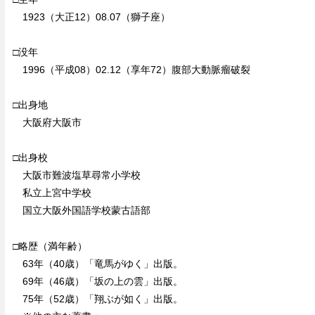
1923（大正12）08.07（獅子座）
□没年
1996（平成08）02.12（享年72）腹部大動脈瘤破裂
□出身地
大阪府大阪市
□出身校
大阪市難波塩草尋常小学校
私立上宮中学校
国立大阪外国語学校蒙古語部
□略歴（満年齢）
63年（40歳）「竜馬がゆく」出版。
69年（46歳）「坂の上の雲」出版。
75年（52歳）「翔ぶが如く」出版。