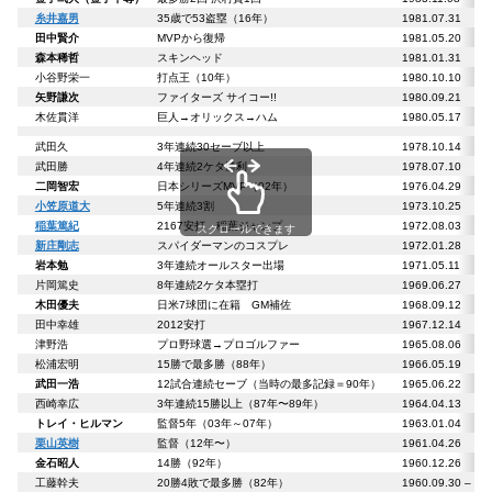
糸井嘉男
35歳で53盗塁（16年）
1981.07.31
田中賢介
MVPから復帰
1981.05.20
森本稀哲
スキンヘッド
1981.01.31
小谷野栄一
打点王（10年）
1980.10.10
矢野謙次
ファイターズ サイコー!!
1980.09.21
木佐貫洋
巨人→オリックス→ハム
1980.05.17
武田久
3年連続30セーブ以上
1978.10.14
武田勝
4年連続2ケタ勝利
1978.07.10
二岡智宏
日本シリーズMVP（02年）
1976.04.29
小笠原道大
5年連続3割
1973.10.25
稲葉篤紀
2167安打 稲葉ジャンプ
1972.08.03
スクロールできます
新庄剛志
スパイダーマンのコスプレ
1972.01.28
岩本勉
3年連続オールスター出場
1971.05.11
片岡篤史
8年連続2ケタ本塁打
1969.06.27
木田優夫
日米7球団に在籍 GM補佐
1968.09.12
田中幸雄
2012安打
1967.12.14
津野浩
プロ野球選→プロゴルファー
1965.08.06
松浦宏明
15勝で最多勝（88年）
1966.05.19
武田一浩
12試合連続セーブ（当時の最多記録＝90年）
1965.06.22
西崎幸広
3年連続15勝以上（87年〜89年）
1964.04.13
トレイ・ヒルマン
監督5年（03年～07年）
1963.01.04
栗山英樹
監督（12年〜）
1961.04.26
金石昭人
14勝（92年）
1960.12.26
工藤幹夫
20勝4敗で最多勝（82年）
1960.09.30 – 