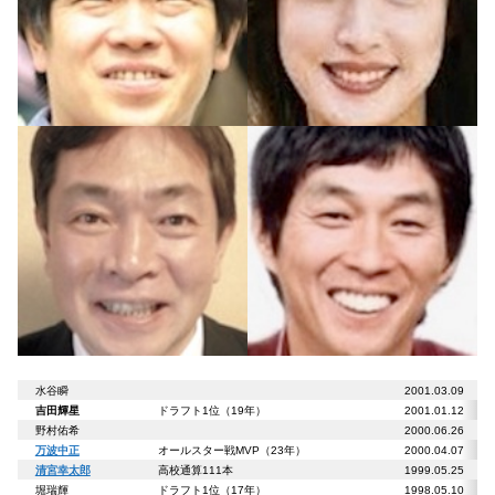
水谷瞬
2001.03.09
吉田輝星
ドラフト1位（19年）
2001.01.12
野村佑希
2000.06.26
万波中正
オールスター戦MVP（23年）
2000.04.07
清宮幸太郎
高校通算111本
1999.05.25
堀瑞輝
ドラフト1位（17年）
1998.05.10