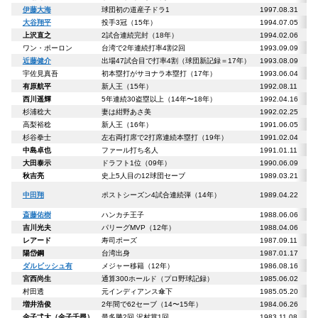
伊藤大海
球団初の道産子ドラ1
1997.08.31
大谷翔平
投手3冠（15年）
1994.07.05
上沢直之
2試合連続完封（18年）
1994.02.06
ワン・ポーロン
台湾で2年連続打率4割2回
1993.09.09
近藤健介
出場47試合目で打率4割（球団新記録＝17年）
1993.08.09
宇佐見真吾
初本塁打がサヨナラ本塁打（17年）
1993.06.04
有原航平
新人王（15年）
1992.08.11
西川遥輝
5年連続30盗塁以上（14年〜18年）
1992.04.16
杉浦稔大
妻は紺野あさ美
1992.02.25
高梨裕稔
新人王（16年）
1991.06.05
杉谷拳士
左右両打席で2打席連続本塁打（19年）
1991.02.04
中島卓也
ファール打ち名人
1991.01.11
大田泰示
ドラフト1位（09年）
1990.06.09
秋吉亮
史上5人目の12球団セーブ
1989.03.21
中田翔
ポストシーズン
4試合連続弾（14年）
1989.04.22
斎藤佑樹
ハンカチ王子
1988.06.06
吉川光夫
パリーグMVP（12年）
1988.04.06
レアード
寿司ポーズ
1987.09.11
陽岱鋼
台湾出身
1987.01.17
ダルビッシュ有
メジャー移籍（12年）
1986.08.16
宮西尚生
通算300ホールド（プロ野球記録）
1985.06.02
村田透
元インディアンス傘下
1985.05.20
増井浩俊
2年間で62セーブ（14〜15年）
1984.06.26
金子弌大（金子千尋）
最多勝2回 沢村賞1回
1983.11.08