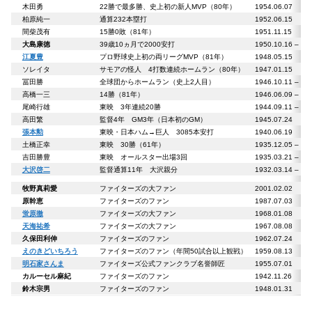
木田勇
22勝で最多勝、史上初の新人MVP（80年）
1954.06.07
柏原純一
通算232本塁打
1952.06.15
間柴茂有
15勝0敗（81年）
1951.11.15
大島康徳
39歳10ヵ月で2000安打
1950.10.16 – 
江夏豊
プロ野球史上初の両リーグMVP（81年）
1948.05.15
ソレイタ
サモアの怪人 4打数連続ホームラン（80年）
1947.01.15
冨田勝
全球団からホームラン（史上2人目）
1946.10.11 – 
高橋一三
14勝（81年）
1946.06.09 – 
尾崎行雄
東映 3年連続20勝
1944.09.11 – 
高田繁
監督4年 GM3年（日本初のGM）
1945.07.24
張本勲
東映・日本ハム→巨人 3085本安打
1940.06.19
土橋正幸
東映 30勝（61年）
1935.12.05 – 
吉田勝豊
東映 オールスター出場3回
1935.03.21 – 
大沢啓二
監督通算11年 大沢親分
1932.03.14 – 
牧野真莉愛
ファイターズの大ファン
2001.02.02
原幹恵
ファイターズのファン
1987.07.03
蛍原徹
ファイターズの大ファン
1968.01.08
天海祐希
ファイターズの大ファン
1967.08.08
久保田利伸
ファイターズのファン
1962.07.24
えのきどいちろう
ファイターズのファン（年間50試合以上観戦）
1959.08.13
明石家さんま
ファイターズ公式ファンクラブ名誉師匠
1955.07.01
カルーセル麻紀
ファイターズのファン
1942.11.26
鈴木宗男
ファイターズのファン
1948.01.31