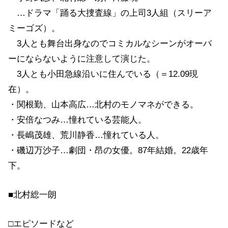
…ドラマ「踊る大捜査線」の上司3人組（スリーア
ミーゴズ）。
3人とも舞台出身なのでコミカルなシーンがオーバ
ーにならないように注意して演じた。
3人とも小田急線沿いに住んでいる（＝12.09現
在）。
・関根勤、山本高広…北村のモノマネができる。
・安倍なつみ…憧れている芸能人。
・長嶋茂雄、荒川静香…憧れている人。
・磯辺万沙子…劇団・昂の女優。87年結婚。22歳年
下。
■北村総一朗
□エピソードなど