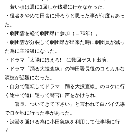
若い頃は週に1回しか銭湯に行かなかった。
・役者をやめて田舎に帰ろうと思った事が何度もあっ
た。
・劇団雲を経て劇団昂に参加（＝76年）。
・劇団雲が分裂して劇団昂が出来た時に劇団員が減っ
た為に主役級になった。
・ドラマ「太陽にほえろ!」に数回ゲスト出演。
・ドラマ「踊る大捜査線」の神田署長役のコミカルな
演技が話題になった。
・自分で運転してドラマ「踊る大捜査線」のロケに行
く途中で道に迷って警官に声をかけられ、
「署長、ついてきて下さい」と言われて白バイ先導
でロケ地に行った事があった。
・渋滞を避ける為に小田急線を利用して仕事場に行
く。