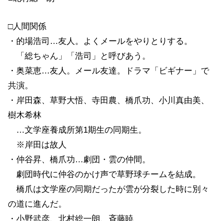
□人間関係
・的場浩司…友人。よくメールをやりとりする。
「総ちゃん」「浩司」と呼びあう。
・奥菜恵…友人。メール友達。ドラマ「ビギナー」で
共演。
・岸田森、草野大悟、寺田農、橋爪功、小川真由美、
樹木希林
…文学座養成所第1期生の同期生。
※岸田は故人
・仲谷昇、橋爪功…劇団・雲の仲間。
劇団時代に仲谷のかけ声で草野球チームを結成。
橋爪は文学座の同期だったが雲が分裂した時に別々
の道に進んだ。
・小野武彦、北村総一朗、斉藤暁