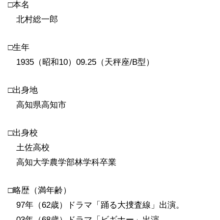
□本名
北村総一郎
□生年
1935（昭和10）09.25（天秤座/B型）
□出身地
高知県高知市
□出身校
土佐高校
高知大学農学部林学科卒業
□略歴（満年齢）
97年（62歳）ドラマ「踊る大捜査線」出演。
03年（68歳）ドラマ「ビギナー」出演。