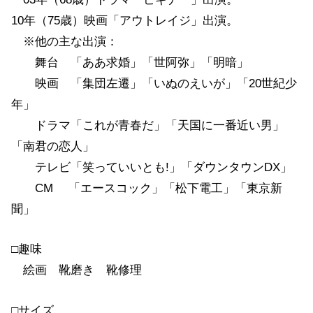
10年（75歳）映画「アウトレイジ」出演。
※他の主な出演：
舞台 「ああ求婚」「世阿弥」「明暗」
映画 「集団左遷」「いぬのえいが」「20世紀少
年」
ドラマ「これが青春だ」「天国に一番近い男」
「南君の恋人」
テレビ「笑っていいとも!」「ダウンタウンDX」
CM 「エースコック」「松下電工」「東京新
聞」
□趣味
絵画 靴磨き 靴修理
□サイズ