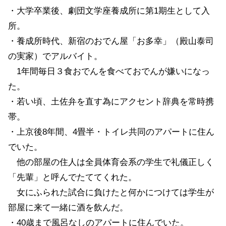
・大学卒業後、劇団文学座養成所に第1期生として入
所。
・養成所時代、新宿のおでん屋「お多幸」（殿山泰司
の実家）でアルバイト。
1年間毎日３食おでんを食べておでんが嫌いになっ
た。
・若い頃、土佐弁を直す為にアクセント辞典を常時携
帯。
・上京後8年間、4畳半・トイレ共同のアパートに住ん
でいた。
他の部屋の住人は全員体育会系の学生で礼儀正しく
「先輩」と呼んでたててくれた。
女にふられた試合に負けたと何かにつけては学生が
部屋に来て一緒に酒を飲んだ。
・40歳まで風呂なしのアパートに住んでいた。