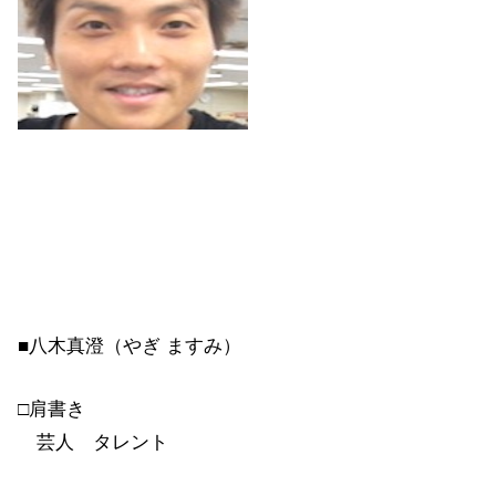
■八木真澄（やぎ ますみ）
□肩書き
芸人 タレント