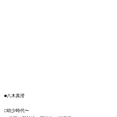
■八木真澄
□幼少時代〜