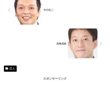
中川礼二
高橋茂雄
芸人
スポンサーリンク