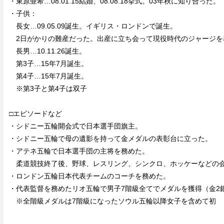
・東原亜希…08.01.15結婚、08.08.18挙式。03年秋に知り合った。
・子供：
長女…09.05.09誕生。イギリス・ロンドンで誕生。
2日がかりの難産だった。出産に立ち会って現役時代のジャージを
長男…10.11.26誕生。
第3子…15年7月誕生。
第4子…15年7月誕生。
※第3子と第4子は双子
□エピソードなど
・シドニー五輪開会式で日本選手団旗主。
・シドニー五輪で母の遺影を持って金メダルの表彰台に立った。
・アテネ五輪で日本選手団の主将を務めた。
柔道競技終了後、野球、レスリング、シンクロ、ホッケーなどの
・ロンドン五輪日本代表チームのコーチを務めた。
・代表監督を務めたリオ五輪で男子7階級全てでメダルを獲得（金2銀
※全階級メダルは7階級になったソウル五輪以降女子を含めて初