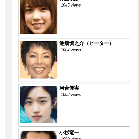
1045 views
池畑慎之介（ピーター）
1004 views
河合優実
1003 views
小杉竜一