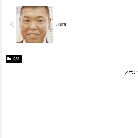
小川直也
柔道
スポン