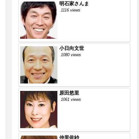
明石家さんま
1116 views
小日向文世
1080 views
原田悠里
1061 views
仲里依紗