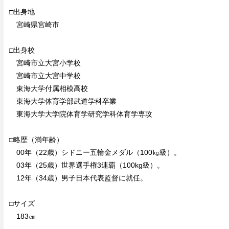
□出身地
宮崎県宮崎市
□出身校
宮崎市立大宮小学校
宮崎市立大宮中学校
東海大学付属相模高校
東海大学体育学部武道学科卒業
東海大学大学院体育学研究学科体育学専攻
□略歴（満年齢）
00年（22歳）シドニー五輪金メダル（100㎏級）。
03年（25歳）世界選手権3連覇（100kg級）。
12年（34歳）男子日本代表監督に就任。
□サイズ
183㎝