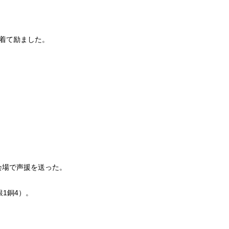
着て励ました。
会場で声援を送った。
1銅4）。