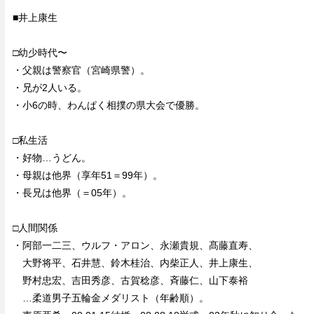
■井上康生
□幼少時代〜
・父親は警察官（宮崎県警）。
・兄が2人いる。
・小6の時、わんぱく相撲の県大会で優勝。
□私生活
・好物…うどん。
・母親は他界（享年51＝99年）。
・長兄は他界（＝05年）。
□人間関係
・阿部一二三、ウルフ・アロン、永瀬貴規、髙藤直寿、
大野将平、石井慧、鈴木桂治、内柴正人、井上康生、
野村忠宏、吉田秀彦、古賀稔彦、斉藤仁、山下泰裕
…柔道男子五輪金メダリスト（年齢順）。