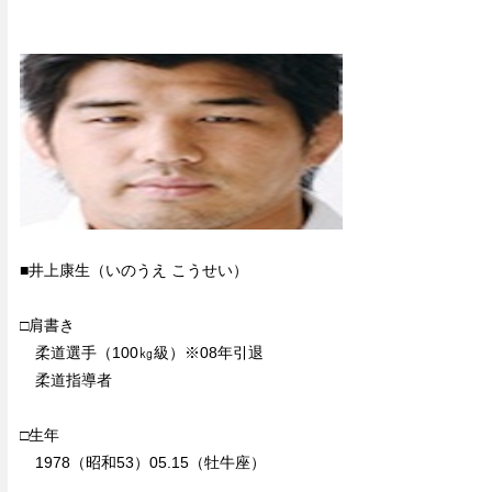
■井上康生（いのうえ こうせい）
□肩書き
柔道選手（100㎏級）※08年引退
柔道指導者
□生年
1978（昭和53）05.15（牡牛座）