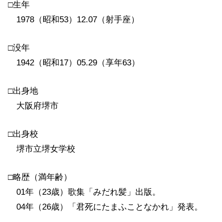
□生年
1978（昭和53）12.07（射手座）
□没年
1942（昭和17）05.29（享年63）
□出身地
大阪府堺市
□出身校
堺市立堺女学校
□略歴（満年齢）
01年（23歳）歌集「みだれ髪」出版。
04年（26歳）「君死にたまふことなかれ」発表。