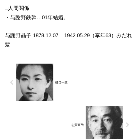
□人間関係
・与謝野鉄幹…01年結婚。
与謝野晶子 1878.12.07 – 1942.05.29（享年63）みだれ
髪
樋口一葉
志賀直哉