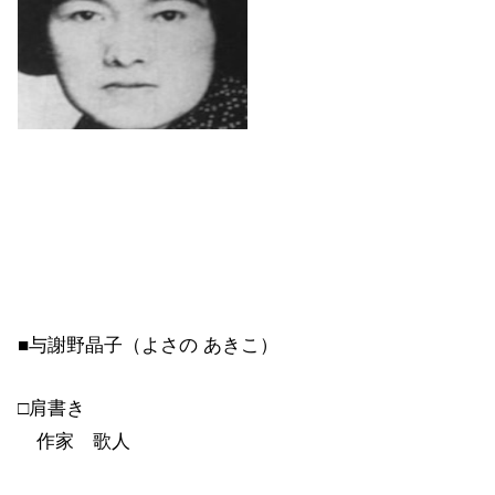
■与謝野晶子（よさの あきこ）
□肩書き
作家 歌人