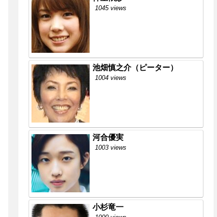
1045 views
池畑慎之介（ピーター）
1004 views
河合優実
1003 views
小杉竜一