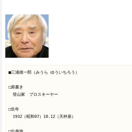
■三浦雄一郎（みうら ゆういちろう）

□肩書き

　登山家　プロスキーヤー　

□生年

　1932（昭和07）10.12（天秤座）

□出身地
