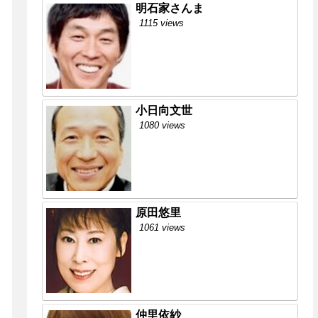
明石家さんま
1115 views
小日向文世
1080 views
原田悠里
1061 views
仲里依紗