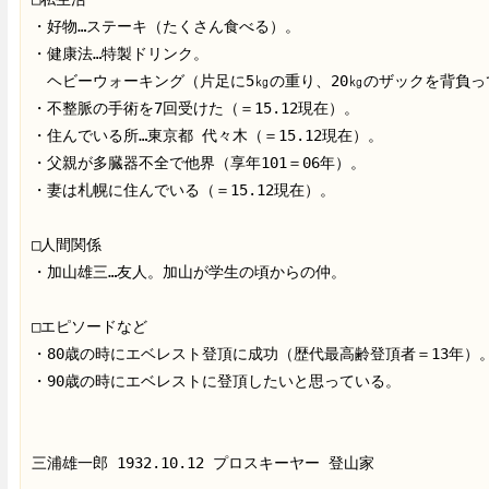
・好物…ステーキ（たくさん食べる）。

・健康法…特製ドリンク。

　ヘビーウォーキング（片足に5㎏の重り、20㎏のザックを背負っ
・不整脈の手術を7回受けた（＝15.12現在）。

・住んでいる所…東京都 代々木（＝15.12現在）。

・父親が多臓器不全で他界（享年101＝06年）。

・妻は札幌に住んでいる（＝15.12現在）。

□人間関係

・加山雄三…友人。加山が学生の頃からの仲。

□エピソードなど

・80歳の時にエベレスト登頂に成功（歴代最高齢登頂者＝13年）。
・90歳の時にエベレストに登頂したいと思っている。

三浦雄一郎 1932.10.12 プロスキーヤー 登山家
