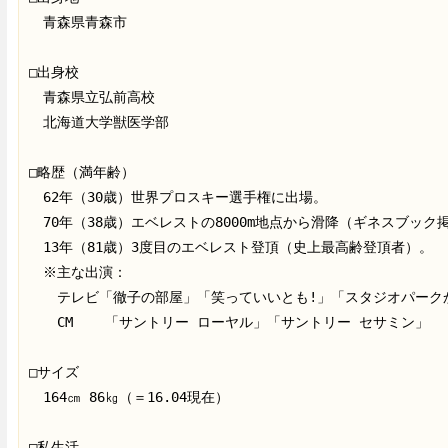
　青森県青森市

□出身校

　青森県立弘前高校

　北海道大学獣医学部

□略歴（満年齢）

　62年（30歳）世界プロスキー選手権に出場。

　70年（38歳）エベレストの8000m地点から滑降（ギネスブック掲
　13年（81歳）3度目のエベレスト登頂（史上最高齢登頂者）。

　※主な出演：

　　テレビ「徹子の部屋」「笑っていいとも!」「スタジオパークか
　　CM    「サントリー ローヤル」「サントリー セサミン」

□サイズ

　164㎝ 86㎏（＝16.04現在）

□私生活
